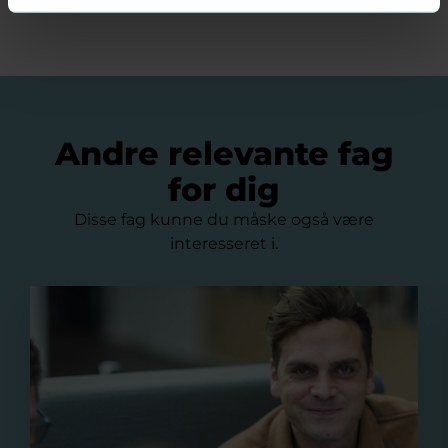
Andre relevante fag
for dig
Disse fag kunne du måske også være
interesseret i.
Optimering af forretningsprocesser