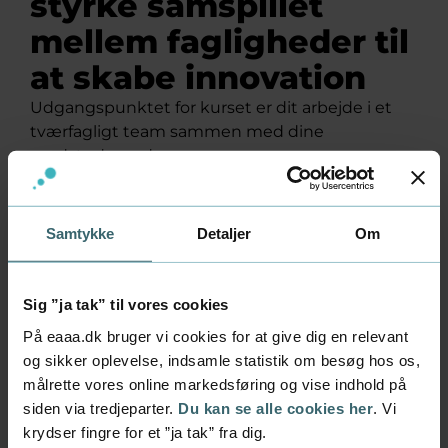
styrke samspillet
mellem fagligheder til
at skabe innovation
Udgangspunktet for kurset er dit arbejde i et
tværfagligt team sammen med dine
medstuderende.
I skal aktivt forholde jer til de overordnede
udviklingstendenser og egen hverdagspraksis
Samtykke
Detaljer
Om
og ud fra disse identificere og skabe nye
muligheder, der efterfølgende kan
implementeres hjemme i virksomheden.
Sig ”ja tak” til vores cookies
På eaaa.dk bruger vi cookies for at give dig en relevant
Gennem kurset får du en dybere forståelse for
og sikker oplevelse, indsamle statistik om besøg hos os,
din egen rolle og muligheder i forhold at indgå i
målrette vores online markedsføring og vise indhold på
tværfaglige teams som projektleder eller -
siden via tredjeparter.
Du kan se alle cookies her
. Vi
medarbejder. Du får redskaber til at facilitere
krydser fingre for et ”ja tak” fra dig.
teams og dermed bidrage til samspillet mellem