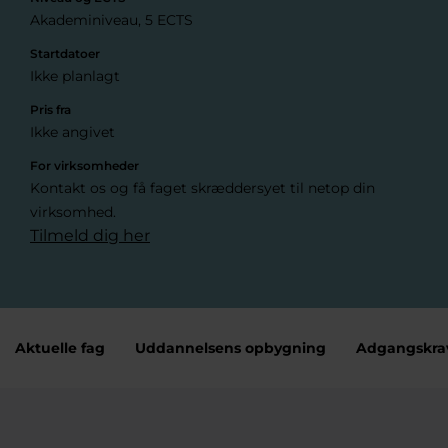
Akademiniveau, 5 ECTS
Startdatoer
Ikke planlagt
Pris fra
Ikke angivet
For virksomheder
Kontakt os og få faget skræddersyet til netop din
virksomhed.
Tilmeld dig her
Aktuelle fag
Uddannelsens opbygning
Adgangskra