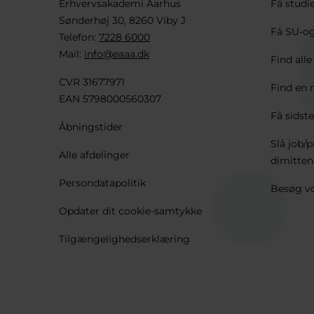
Erhvervsakademi Aarhus
Få studi
Sønderhøj 30, 8260 Viby J
Få SU-og
Telefon:
7228 6000
Mail:
info@eaaa.dk
Find all
CVR 31677971
Find en 
EAN 5798000560307
Få sidste
Åbningstider
Slå job/p
Alle afdelinger
dimitten
Persondatapolitik
Besøg vo
Opdater dit cookie-samtykke
Tilgængelighedserklæring