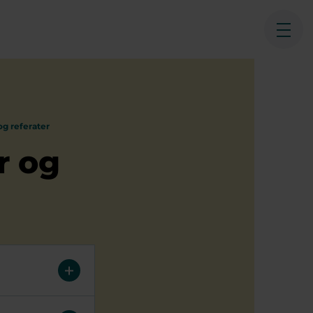
Åben
g referater
r og