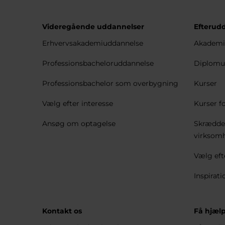
Videregående uddannelser
Efterud
Erhvervsakademiuddannelse
Akademi
Professionsbacheloruddannelse
Diplomu
Professionsbachelor som overbygning
Kurser
Vælg efter interesse
Kurser fo
Ansøg om optagelse
Skrædder
virksom
Vælg eft
Inspirati
Kontakt os
Få hjælp