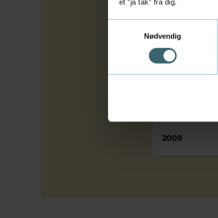
et ”ja tak” fra dig.
Samtykkevalg
2012
Nødvendig
2011
2010
2009