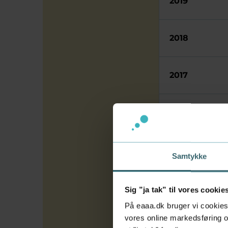
2019
2018
2017
2016
2015
Samtykke
2014
Sig ”ja tak” til vores cookie
På eaaa.dk bruger vi cookies 
vores online markedsføring og
2013