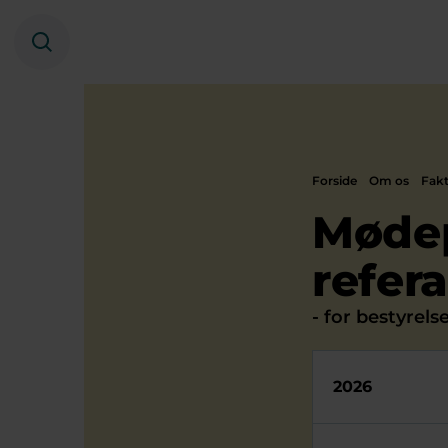
Søg
Forside
Om os
Fak
Mødep
refera
- for bestyrel
2026