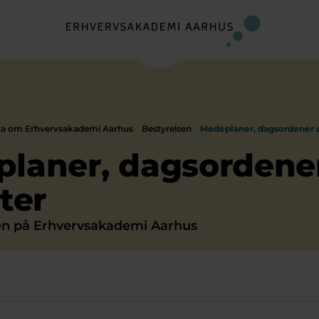
ta om Erhvervsakademi Aarhus
Bestyrelsen
Mødeplaner, dagsordener o
laner, dagsordene
ter
sen på Erhvervsakademi Aarhus