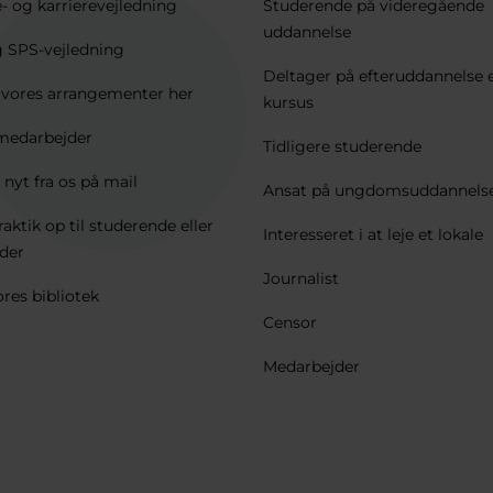
e- og karrierevejledning
Studerende på videregående
uddannelse
 SPS-vejledning
Deltager på efteruddannelse e
e vores arrangementer her
kursus
medarbejder
Tidligere studerende
 nyt fra os på mail
Ansat på ungdomsuddannels
raktik op til studerende eller
Interesseret i at leje et lokale
der
Journalist
res bibliotek
Censor
Medarbejder