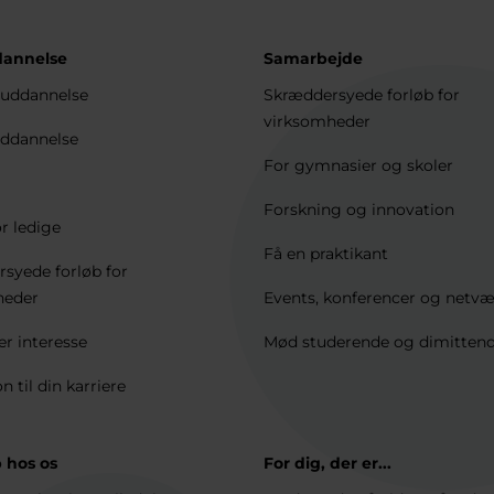
dannelse
Samarbejde
uddannelse
Skræddersyede forløb for
virksomheder
ddannelse
For gymnasier og skoler
Forskning og innovation
r ledige
Få en praktikant
syede forløb for
heder
Events, konferencer og netv
er interesse
Mød studerende og dimitten
on til din karriere
 hos os
For dig, der er...