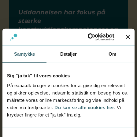
Uddannelsen har fokus på
stærke
konstruktionskompetencer og
evnen til at binde forskellige
former for it-arkitektur
Samtykke
Detaljer
Om
sammen. Det vil gøre
dimittenderne populære på
arbejdsmarkedet, da de
Sig ”ja tak” til vores cookies
meget målrettet kan være
På eaaa.dk bruger vi cookies for at give dig en relevant
med til at dække den mangel,
og sikker oplevelse, indsamle statistik om besøg hos os,
vi ser på kvalificeret it-
målrette vores online markedsføring og vise indhold på
arbejdskraft.
siden via tredjeparter.
Du kan se alle cookies her
. Vi
krydser fingre for et ”ja tak” fra dig.
Michael Tøttrup, ledelseskonsulent hos Prosa
Samtykkevalg