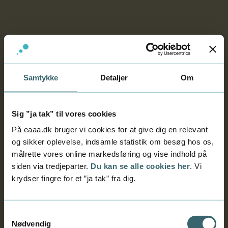
moms.
Læs mere
Tilmeld
Samtykke
Detaljer
Om
Diplomniveau
Ledelse og filosofi
Sig ”ja tak” til vores cookies
Startgaranti
På eaaa.dk bruger vi cookies for at give dig en relevant
Start 1.10.2026
og sikker oplevelse, indsamle statistik om besøg hos os,
4 dage med undervisning
målrette vores online markedsføring og vise indhold på
siden via tredjeparter.
Du kan se alle cookies her
. Vi
Pris 8.620 kr.
krydser fingre for et ”ja tak” fra dig.
Prisen er med fuld forplejning på 920 kr. inkl.
moms.
Samtykkevalg
Læs mere
Tilmeld
Nødvendig