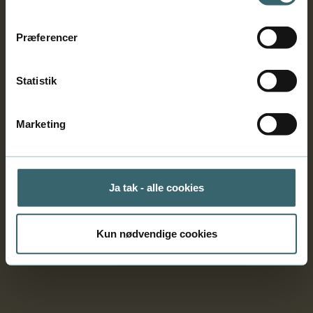
Præferencer
Diplomniveau
Statistik
Organisationspsykologi og
ledelse
Marketing
Startgaranti
Start 1.10.2026
4 dage med undervisning
Ja tak - alle cookies
Pris 8.620 kr.
Prisen er med fuld forplejning på 920 kr. inkl.
Kun nødvendige cookies
moms.
Læs mere
Tilmeld