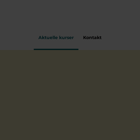
Aktuelle kurser
Kontakt
Forside
Efteruddannelse
Kurser
Ledelse