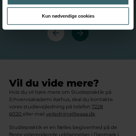
Kun nødvendige cookies
Forrige
Næste
Vil du vide mere?
Hvis du vil høre mere om Studiepraktik på
Erhvervsakademi Aarhus, skal du kontakte
vores studievejledning på telefon
7228
6020
eller mail
vejledning@eaaa.dk
Studiepraktik er en fælles begivenhed på de
fleste videregående uddannelser i Danmark i