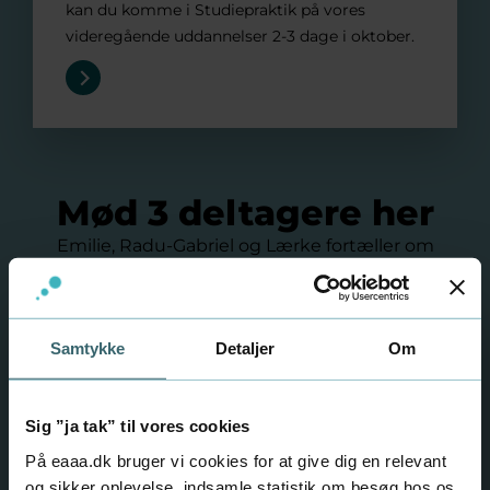
kan du komme i Studiepraktik på vores
videregående uddannelser 2-3 dage i oktober.
Mød 3 deltagere her
Emilie, Radu-Gabriel og Lærke fortæller om
Studiepraktik.
"Jeg har fået en masse at vide om uddannelsen"
Samtykke
Detaljer
Om
Sig ”ja tak” til vores cookies
På eaaa.dk bruger vi cookies for at give dig en relevant
og sikker oplevelse, indsamle statistik om besøg hos os,