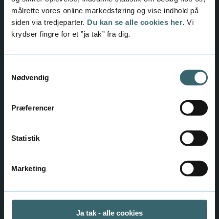
målrette vores online markedsføring og vise indhold på
siden via tredjeparter.
Du kan se alle cookies her
. Vi
krydser fingre for et ”ja tak” fra dig.
Samtykkevalg
Nødvendig
Præferencer
"Jeg har fået en masse at vide om
Statistik
uddannelsen"
Emilie har været i Studiepraktik på service- og
Marketing
oplevelsesøkonomuddannelsen.
Ja tak - alle cookies