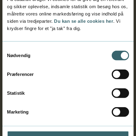
og sikker oplevelse, indsamle statistik om besøg hos os,
målrette vores online markedsføring og vise indhold på
siden via tredjeparter.
Du kan se alle cookies her
. Vi
Fortrolighed
krydser fingre for et ”ja tak” fra dig.
Forsikring
Samtykkevalg
Nødvendig
Fakta om uddannelsen
Præferencer
Eksempler på praktikvirksomheder
Statistik
Sådan får I en praktikant
Marketing