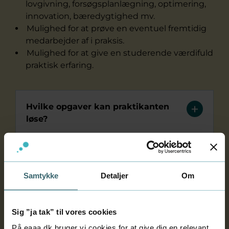
lovgivning, forsøgsplanlægning, optimering,
innovation, bæredygtighed mv.
Mulighed for at prøve en eventuel fremtidig
medarbejder af i praksis.
Mulighed for at give en studerende værdifuld
praktisk erfaring.
Hvilke opgaver kan praktikanten
løse?
Krav til praktikvirksomheden
Samtykke
Detaljer
Om
Hvornår og hvor lang tid?
Sig ”ja tak” til vores cookies
På eaaa.dk bruger vi cookies for at give dig en relevant
Gratis for virksomheden