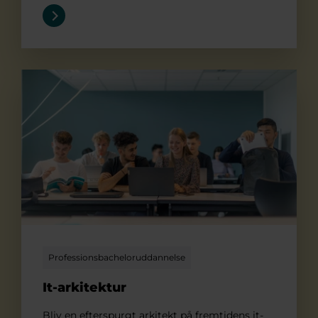
It-arkitektur
Professionsbacheloruddannelse
It-arkitektur
Bliv en efterspurgt arkitekt på fremtidens it-