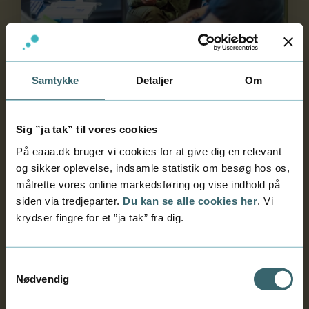
Samtykke
Detaljer
Om
Erhvervsakademiuddannelse
Multimediedesigner
Sig ”ja tak” til vores cookies
Bliv klar til job inden for user interface design
På eaaa.dk bruger vi cookies for at give dig en relevant
(UI), user experience design (UX) eller
og sikker oplevelse, indsamle statistik om besøg hos os,
programmering. Vælg specialet ’game
målrette vores online markedsføring og vise indhold på
developer’ og arbejd med spil fra dag 1. Eller
siden via tredjeparter.
Du kan se alle cookies her
. Vi
vælg engelsksproget linje.
krydser fingre for et ”ja tak” fra dig.
Samtykkevalg
Nødvendig
Multimediedesigner, specialet 'game developer'