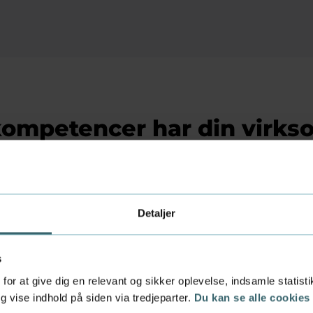
kompetencer har din virk
r?
forskellige videregående uddannelser, og vores studere
rfor en meget bred vifte af forskellige kompetencer.
Detaljer
elte uddannelse og læd mere om mulighederne i et prak
gt med alle uddannelsers praktikperiode, varighed og pe
s
df)
for at give dig en relevant og sikker oplevelse, indsamle statis
 vise indhold på siden via tredjeparter.
Du kan se alle cookies