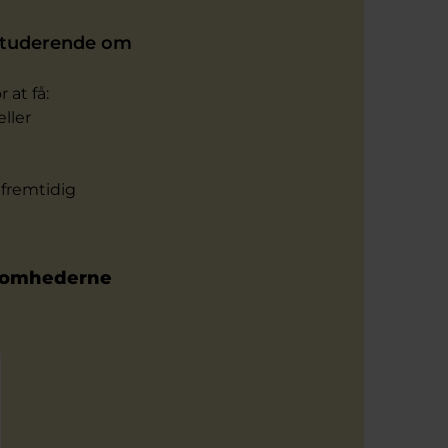
 studerende om
 at få:
ller
 fremtidig
ksomhederne