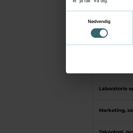
et ”ja tak” fra dig.
Bæredygtighe
Samtykkevalg
Nødvendig
Finans og øk
It og digital 
Kommunikatio
Laboratorie o
Marketing, se
Teknologi, pr