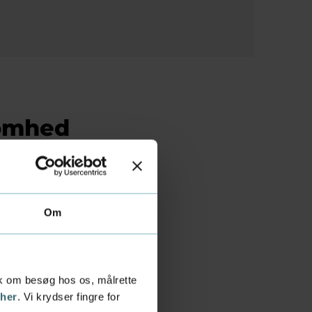
somhed
nde
Om
tiksamarbejde:
riode for
tik om besøg hos os, målrette
 her
. Vi krydser fingre for