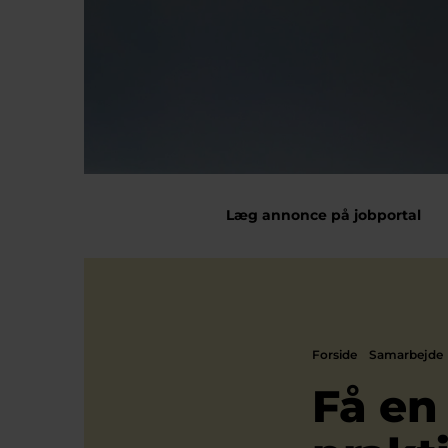
Læg annonce på jobportal
Forside
Samarbejde
Få en