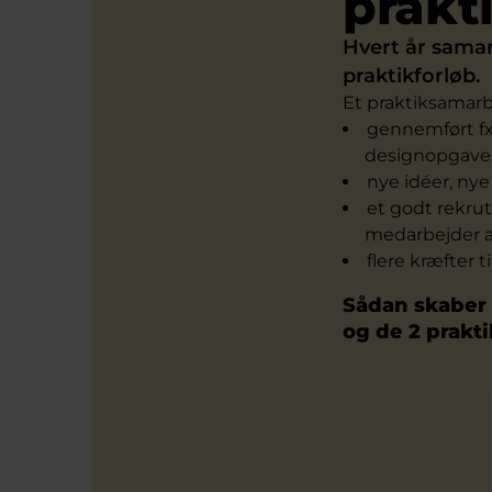
prakt
Hvert år sama
praktikforløb.
Et praktiksamarb
gennemført fx 
designopgaver, 
nye idéer, nye
et godt rekru
medarbejder af
flere kræfter t
Sådan skaber 
og de 2 prakt