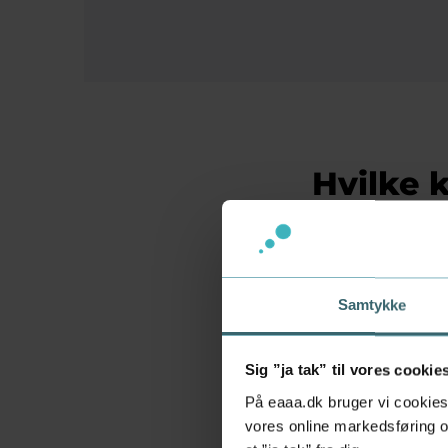
Hvilke 
brug fo
Vi har en række 
repræsenterer de
Samtykke
Klik på den enk
Se samlet oversi
Sig ”ja tak” til vores cookie
pratiksøgning (p
På eaaa.dk bruger vi cookies 
vores online markedsføring og