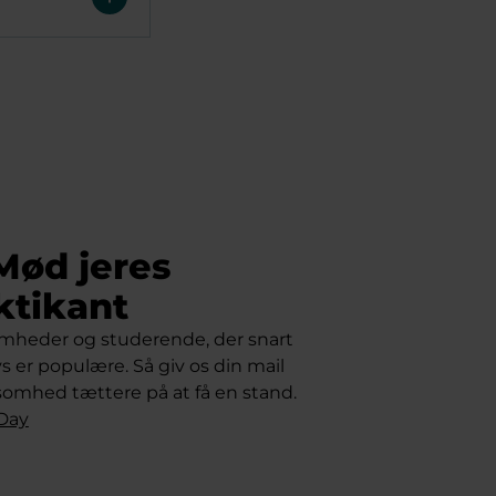
Mød jeres
tikant
mheder og studerende, der snart
s er populære. Så giv os din mail
rksomhed tættere på at få en stand.
 Day