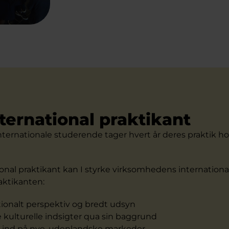
ternational praktikant
nternationale studerende tager hvert år deres praktik h
onal praktikant kan I styrke virksomhedens internationa
aktikanten:
tionalt perspektiv og bredt udsyn
 kulturelle indsigter qua sin baggrund
r ind på nye, udenlandske markeder