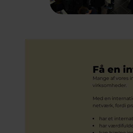
Få en in
Mange af vores i
virksomheder.
Med en internati
netværk, fordi pr
har et interna
har værdifulde
kan hjælpe je