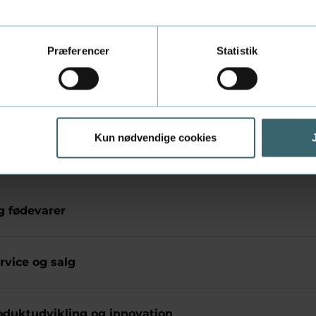
d, natur og jordbrug
Præferencer
Statistik
onomi
udvikling
Kun nødvendige cookies
n og digitalt design
g fødevarer
rvice og salg
oduktudvikling og innovation