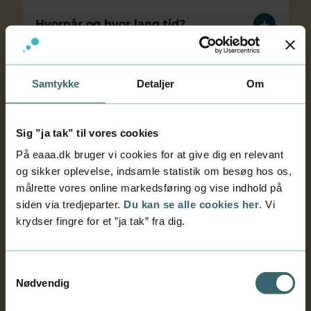
Hvornår og hvor lang tid?
Gratis for virksomheden
Samtykke
Detaljer
Om
Fortrolighed
Sig ”ja tak” til vores cookies
På eaaa.dk bruger vi cookies for at give dig en relevant
og sikker oplevelse, indsamle statistik om besøg hos os,
Forsikring
målrette vores online markedsføring og vise indhold på
siden via tredjeparter.
Du kan se alle cookies her
. Vi
krydser fingre for et ”ja tak” fra dig.
Fakta om uddannelsen
Samtykkevalg
Eksempler på praktikvirksomheder
Nødvendig