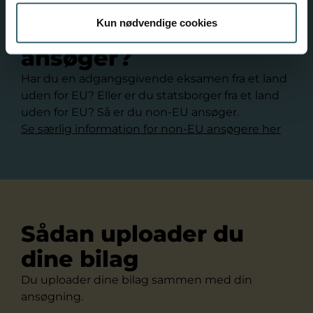
Kun nødvendige cookies
Er du non-EU
ansøger?
Har du en adgangsgivende eksamen fra et land
uden for EU? Eller er du statsborger fra et land
uden for EU? Så er du non-EU ansøger.
Se særlig information for non-EU ansøgere her
Sådan uploader du
dine bilag
Du uploader dine bilag sammen med din
ansøgning.