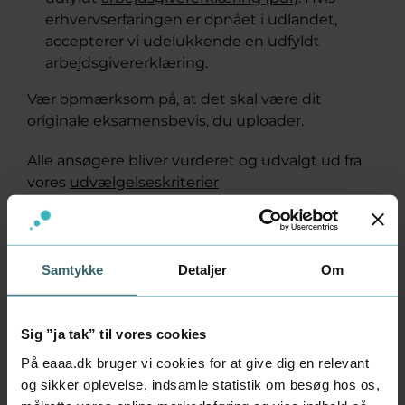
erhvervserfaringen er opnået i udlandet,
accepterer vi udelukkende en udfyldt
arbejdsgivererklæring.
Vær opmærksom på, at det skal være dit
originale eksamensbevis, du uploader.
Alle ansøgere bliver vurderet og udvalgt ud fra
vores
udvælgelseskriterier
Hvis du søger ind til studiestart i
august
Samtykke
Detaljer
Om
Hvis du søger ind til studiestart i
Sig ”ja tak” til vores cookies
januar
På eaaa.dk bruger vi cookies for at give dig en relevant
og sikker oplevelse, indsamle statistik om besøg hos os,