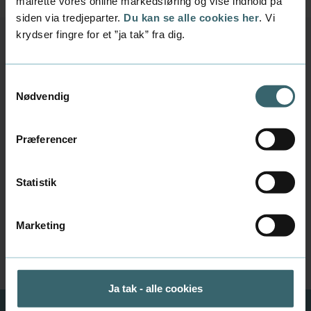
målrette vores online markedsføring og vise indhold på
siden via tredjeparter.
Du kan se alle cookies her
. Vi
krydser fingre for et ”ja tak” fra dig.
Dokumentation ved
Samtykkevalg
optagelse med særlig
Nødvendig
tilladelse
Præferencer
Hvis du ikke opfylder de formelle adgangskrav,
kan du søge om optagelse med særlig tilladelse
og få en individuel konkret vurdering (IKV) af
Statistik
dine kompetencer.
Læs mere om krav til dokumentation, hvis du
Marketing
søger om optagelse med særlig tilladelse her
Ja tak - alle cookies