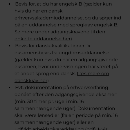
Bevis for, at du har engelsk B (gælder kun
hvis du har en dansk
erhvervsakademiuddannelse, og du søger ind
på en uddannelse med sprogkrav engelsk B.
Se mere under adgangskravene til den
enkelte uddannelse her
)
Bevis for dansk-kvalifikationer, fx
eksamensbevis fra ungdomsuddannelse
(gælder kun hvis du har en adgangsgivende
eksamen, hvor undervisningen har været på
et andet sprog end dansk.
Læs mere om
danskkrav her
)
Evt. dokumentation på erhvervserfaring
opnået efter den adgangsgivende eksamen
(min. 30 timer pr. uge i min. 16
sammenhængende uger). Dokumentation
skal være lønsedler (fra en periode på min. 16
sammenhængende uger) eller en
udfyldt
arbejdsgivererklæring (pdf)
. Hvis