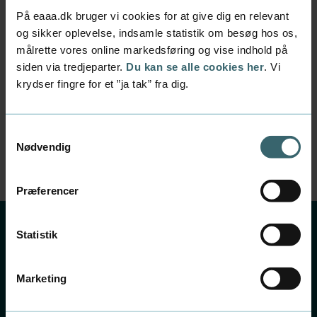
studie- og
På eaaa.dk bruger vi cookies for at give dig en relevant
og sikker oplevelse, indsamle statistik om besøg hos os,
karrierevejledning
målrette vores online markedsføring og vise indhold på
Vi tilbyder oplæg for undervisere, vejledere og
siden via tredjeparter.
Du kan se alle cookies her
. Vi
elever på ungdomsuddannelserne, hvor vi gør
krydser fingre for et ”ja tak” fra dig.
jer klogere på undervisningsform og
karrieremuligheder på et erhvervsakademi.
Kontakt studie- og karrierevejledningen for en
Samtykkevalg
Nødvendig
aftale
Præferencer
Statistik
Marketing