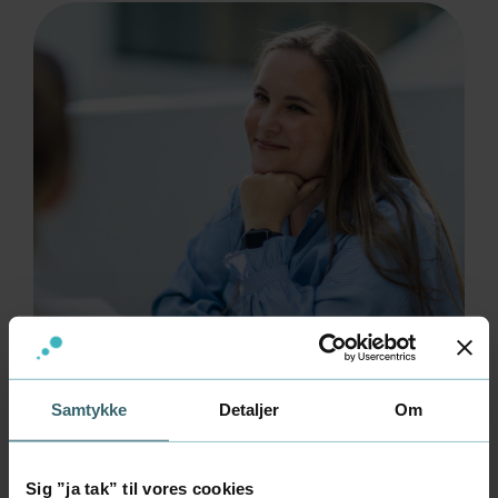
Samtykke
Detaljer
Om
Oplæg fra vores
Sig ”ja tak” til vores cookies