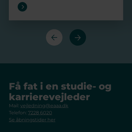
Forrige
Næste
Få fat i en studie- og
karrierevejleder
Mail:
vejledning@eaaa.dk
Telefon:
7228 6020
Se åbningstider her