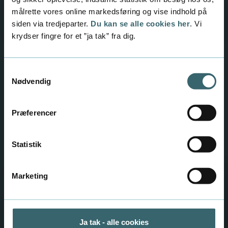
målrette vores online markedsføring og vise indhold på
Ansøgningsfrsiter
siden via tredjeparter.
Du kan se alle cookies her
. Vi
krydser fingre for et ”ja tak” fra dig.
Få hjælp til at vælge
Samtykkevalg
Nødvendig
den rigtige
uddannelse
Præferencer
Book en samtale eller besøg os til fx infomøde
eller u-days.
Statistik
Samtale: Tag det rigtige uddannelsesvalg
Marketing
Ja tak - alle cookies