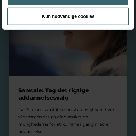
Kun nødvendige cookies
Samtale: Tag det rigtige
uddannelsesvalg
Få ½-times samtale med studievejleder, hvor
vi sammen ser på dine ønsker og
mulighederne for at komme i gang med en
uddannelse.