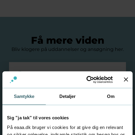
Få mere viden
Bliv klogere på uddannelser og ansøgning her.
Videregående uddannelser
Se alle videregående uddannelser
Samtykke
Detaljer
Om
Ansøg om optagelse
Få hjælp til din ansøgning
Sig ”ja tak” til vores cookies
På eaaa.dk bruger vi cookies for at give dig en relevant
Ansøgningsfrister
og sikker oplevelse, indsamle statistik om besøg hos os,