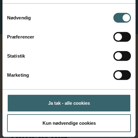
Forrige
Næste
Samtykkevalg
Nødvendig
Præferencer
Ledige stillinger
Statistik
Se alle vores ledige stillinger her.
Marketing
Der er p.t. ingen ledige stillinger.
Ja tak - alle cookies
Kun nødvendige cookies
Tilmeld dig