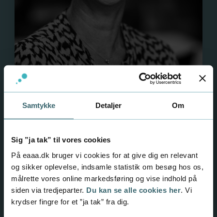
Lene Høllund Overballe,
administrativ koordinator
Samtykke
Detaljer
Om
Lene Høllund Overballe (f. 1966) er
administrativ koordinator på Erhvervsakademi
Sig ”ja tak” til vores cookies
Aarhus’ afdeling for efteruddannelser og
På eaaa.dk bruger vi cookies for at give dig en relevant
kurser for voksne i job og for virksomheder.
og sikker oplevelse, indsamle statistik om besøg hos os,
målrette vores online markedsføring og vise indhold på
siden via tredjeparter.
Du kan se alle cookies her
. Vi
krydser fingre for et ”ja tak” fra dig.