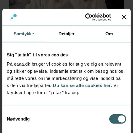
Samtykke
Detaljer
Om
Sig ”ja tak” til vores cookies
Praktik gav Anna
På eaaa.dk bruger vi cookies for at give dig en relevant
selvtillid og jobtilbud
og sikker oplevelse, indsamle statistik om besøg hos os,
målrette vores online markedsføring og vise indhold på
I sin praktik hos Derma Space har Anna formet
siden via tredjeparter.
Du kan se alle cookies her
. Vi
sine opgaver ved at byde ind, stille spørgsmål
krydser fingre for et ”ja tak” fra dig.
og tage ansvar. Og den tilgang har åbnet døre.
Mød Anna her
Samtykkevalg
Nødvendig