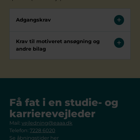
Adgangskrav
Krav til motiveret ansøgning og
andre bilag
Få fat i en studie- og
karrierevejleder
Mail:
vejledning@eaaa.dk
Telefon:
7228 6020
Se åbningstider her