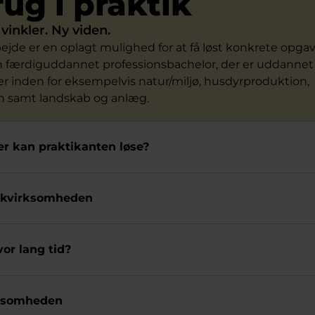
rug i praktik
vinkler. Ny viden.
ejde er en oplagt mulighed for at få løst konkrete opga
færdiguddannet professionsbachelor, der er uddannet t
r inden for eksempelvis natur/miljø, husdyrproduktion,
n samt landskab og anlæg.
r kan praktikanten løse?
tikvirksomheden
or lang tid?
irksomheden