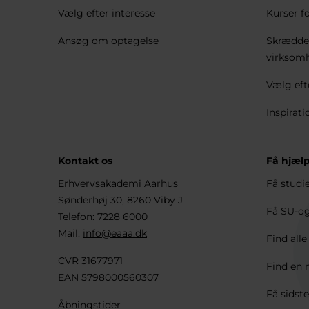
Vælg efter interesse
Kurser fo
Ansøg om optagelse
Skrædder
virksom
Vælg eft
Inspirati
Kontakt os
Få hjælp
Erhvervsakademi Aarhus
Få studi
Sønderhøj 30, 8260 Viby J
Få SU-og
Telefon:
7228 6000
Mail:
info@eaaa.dk
Find all
CVR 31677971
Find en 
EAN 5798000560307
Få sidste
Åbningstider