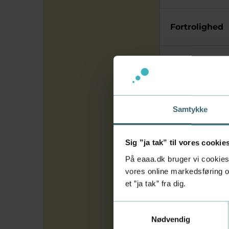
Fortrolighed
Forsikring
Fakta om ud
Samtykke
Eksempler på
Sig ”ja tak” til vores cookie
På eaaa.dk bruger vi cookies 
vores online markedsføring og
Sådan får I e
et ”ja tak” fra dig.
Samtykkevalg
Nødvendig