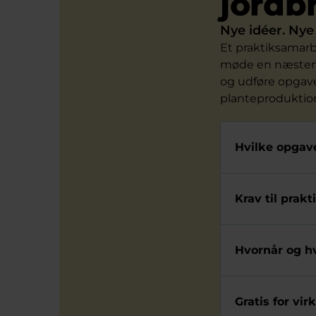
jordb
Nye idéer. Nye 
Et praktiksamarb
møde en næsten 
og udføre opgave
planteproduktio
Hvilke opgave
Krav til prak
Hvornår og hv
Gratis for v