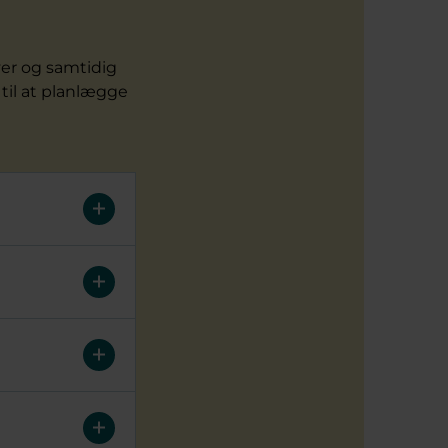
ver og samtidig
il at planlægge