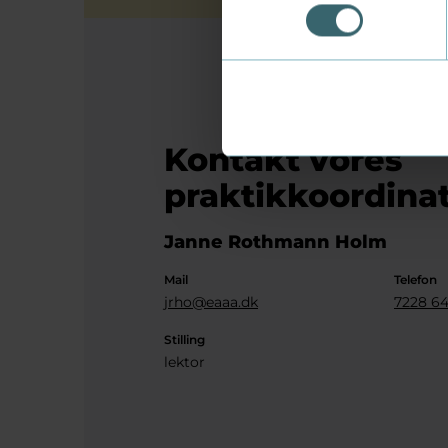
Kontakt vores
praktikkoordina
Janne Rothmann Holm
Mail
Telefon
jrho@eaaa.dk
7228 6
Stilling
lektor