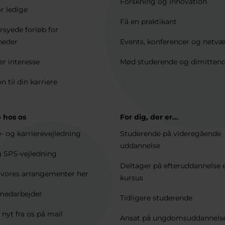
Forskning og innovation
r ledige
Få en praktikant
syede forløb for
heder
Events, konferencer og netv
er interesse
Mød studerende og dimitten
on til din karriere
 hos os
For dig, der er...
e- og karrierevejledning
Studerende på videregående
uddannelse
 SPS-vejledning
Deltager på efteruddannelse e
e vores arrangementer her
kursus
medarbejder
Tidligere studerende
 nyt fra os på mail
Ansat på ungdomsuddannels