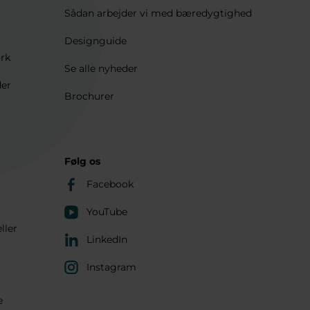
Sådan arbejder vi med bæredygtighed
Designguide
ærk
Se alle nyheder
der
Brochurer
Følg os
Facebook
YouTube
ller
LinkedIn
Instagram
e