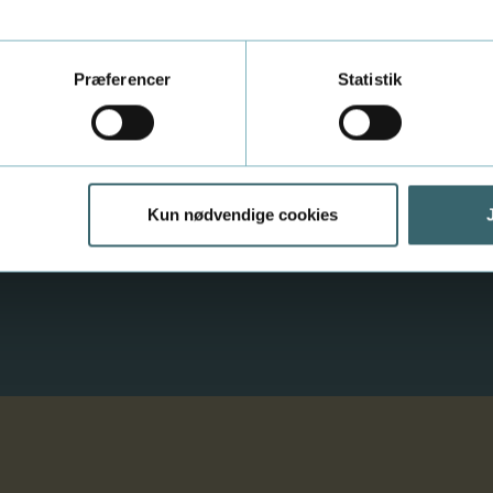
rage optimalt til en
Bliv klogere på hvad det 
e, med første del af vores
virksomheden skal handles,
Præferencer
Statistik
annelse.
rammer ind i krisestyring
Kun nødvendige cookies
Forrige
Næste