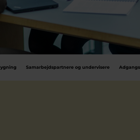
bygning
Samarbejdspartnere og undervisere
Adgangs
else
Skræddersyede forløb for virksomheder
Uddannelse til jeres virks
styrelsesuddannelsen