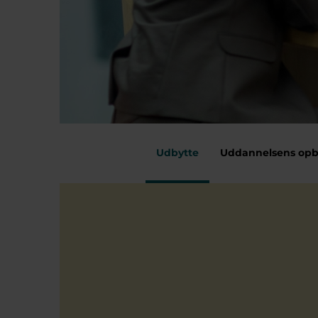
Udbytte
Uddannelsens op
Forside
Efteruddann
Brancheløsninger
Be