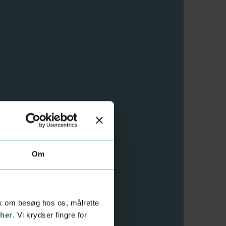
Om
Kursus
tik om besøg hos os, målrette
 her
. Vi krydser fingre for
esansvar
Rollen som