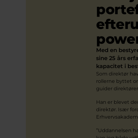
porte
efter
powe
Med en bestyr
sine 25 års erf
kapacitet i bes
Som direktør havd
rollerne byttet 
guider direktør
Han er blevet den
direktør. Især f
Erhvervsakademi
”Uddannelsen har
kan jeg både udfo