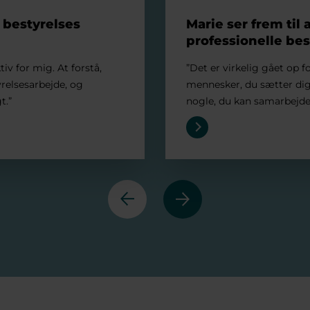
n bestyrelses
Marie ser frem til 
professionelle bes
tiv for mig. At forstå,
”Det er virkelig gået op f
yrelsesarbejde, og
mennesker, du sætter dig 
t.”
nogle, du kan samarbejde
Forrige
Næste