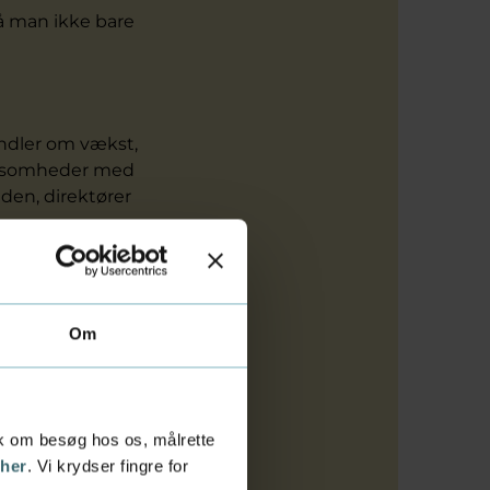
å man ikke bare
ndler om vækst,
virksomheder med
den, direktører
gså for dem, der
Om
eg har nu. Det
st grundlag,”
tik om besøg hos os, målrette
 her
. Vi krydser fingre for
ademi Aarhus, er