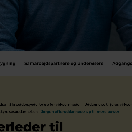
bygning
Samarbejdspartnere og undervisere
Adgangs
else
Skræddersyede forløb for virksomheder
Uddannelse til jeres virks
styrelsesuddannelsen
Jørgen efteruddannede sig til mere power
erleder til