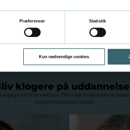
lgang. Med undervisere fra erhvervslivet, cases fra den v
esindede, fik Jørgen præcis dét, han var blevet lovet:
Præferencer
Statistik
re fylde en stol i bestyrelsen. Man skal være helt klar o
 lærer man på uddannelsen.”
Kun nødvendige cookies
liv klogere på uddannels
e spørgsmål til et webinar. Ellers hør hvad andre kursister
bestyrelsesuddannelsen.
lses ansvar og opgaver
Marie ser frem til at tage 