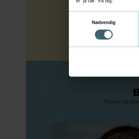
et ”ja tak” fra dig.
dens praktiske ti
et netværk af lig
Samtykkevalg
Nødvendig
”Man skal ikke ba
bidrager, og det
B
Få svar på din
Maren har fået blik for sin bestyre