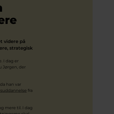
n
ere
t videre på
ere, strategisk
. I dag er
u Jørgen, der
 da han var
esuddannelse
fra
 mere til. I dag
utningerne skal