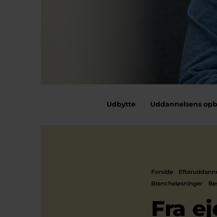
Udbytte
Uddannelsens op
Forside
Efteruddann
Brancheløsninger
Be
Fra ej