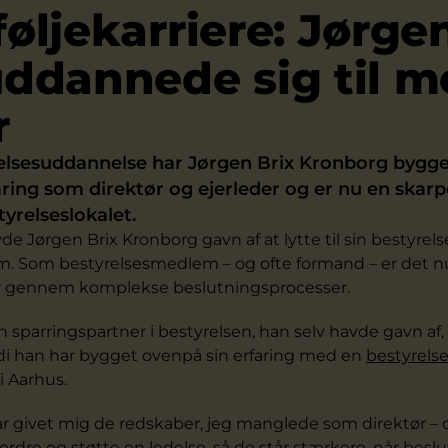
føljekarriere: Jørge
uddannede sig til m
r
elsesuddannelse har Jørgen Brix Kronborg bygge
aring som direktør og ejerleder og er nu en skarp
tyrelseslokalet.
e Jørgen Brix Kronborg gavn af at lytte til sin bestyrelse
om. Som bestyrelsesmedlem – og ofte formand – er det n
er gennem komplekse beslutningsprocesser.
 sparringspartner i bestyrelsen, han selv havde gavn af,
ordi han har bygget ovenpå sin erfaring med en
bestyrels
 Aarhus.
 givet mig de redskaber, jeg manglede som direktør – og
rdre og støtte en ledelse, så de står stærkere, når besl