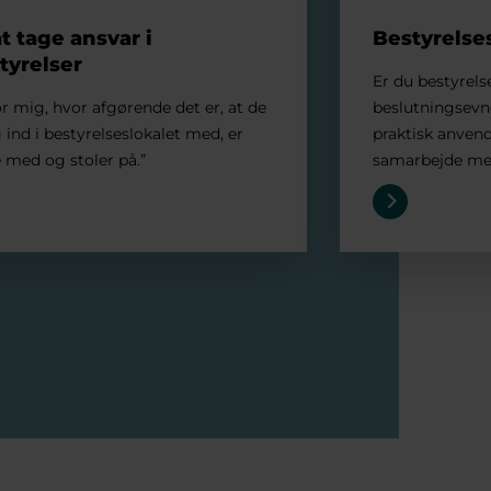
at tage ansvar i
Bestyrels
tyrelser
Er du bestyrel
or mig, hvor afgørende det er, at de
beslutningsevne
ind i bestyrelseslokalet med, er
praktisk anvende
 med og stoler på.”
samarbejde med