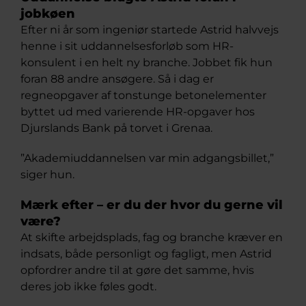
jobkøen
Efter ni år som ingeniør startede Astrid halvvejs
henne i sit uddannelsesforløb som HR-
konsulent i en helt ny branche. Jobbet fik hun
foran 88 andre ansøgere. Så i dag er
regneopgaver af tonstunge betonelementer
byttet ud med varierende HR-opgaver hos
Djurslands Bank på torvet i Grenaa.
”Akademiuddannelsen var min adgangsbillet,”
siger hun.
Mærk efter – er du der hvor du gerne vil
være?
At skifte arbejdsplads, fag og branche kræver en
indsats, både personligt og fagligt, men Astrid
opfordrer andre til at gøre det samme, hvis
deres job ikke føles godt.