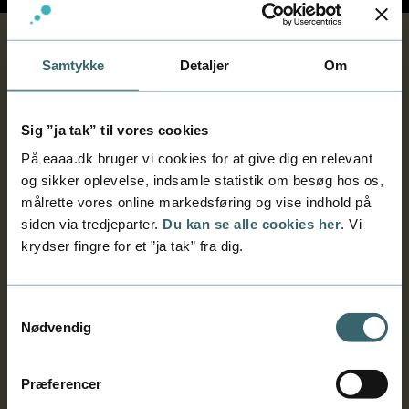
Samtykke
Detaljer
Om
Det lærer du om
Begrebsmæssig modellering
Beskrivelser af krav og brugsmønstre
Sig ”ja tak” til vores cookies
Transformation fra begrebsmæssig model til
På eaaa.dk bruger vi cookies for at give dig en relevant
logisk model
og sikker oplevelse, indsamle statistik om besøg hos os,
Det kan du, når du er færdig
målrette vores online markedsføring og vise indhold på
Når du har tager faget 'modellering' kan du:
siden via tredjeparter.
Du kan se alle cookies her
. Vi
fastlægge krav og udarbejde modeller for
krydser fingre for et ”ja tak” fra dig.
brugsmønstre
udarbejde begrebsmæssige datamodeller
Samtykkevalg
skabe og kvalitetssikre databaser på
Nødvendig
baggrund af model
skabe og kvalitetssikre programmer på
baggrund af model
Præferencer
indgå somen kompetent deltager i software-