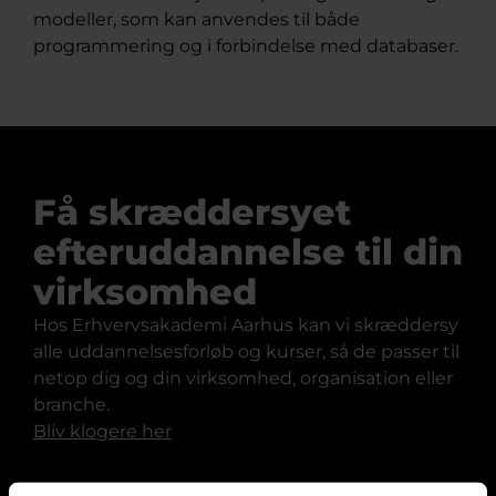
modeller, som kan anvendes til både
programmering og i forbindelse med databaser.
Få skræddersyet
efteruddannelse til din
virksomhed
Hos Erhvervsakademi Aarhus kan vi skræddersy
alle uddannelsesforløb og kurser, så de passer til
netop dig og din virksomhed, organisation eller
branche.
Bliv klogere her