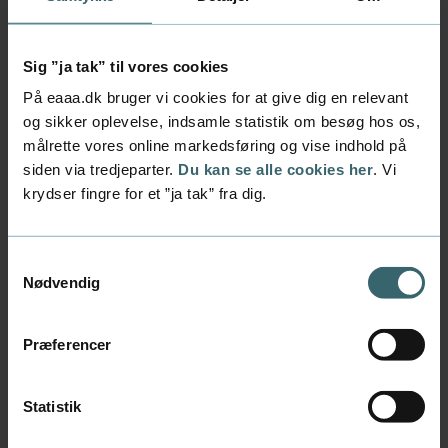
kapitalafkastordning.
Vurdere og anvende sikkerheder, herunder
Sig ”ja tak” til vores cookies
belåningsværdi, for alle typer lån og alle typer
sikkerheder.
På eaaa.dk bruger vi cookies for at give dig en relevant
Vurdere kundens forsikringsforhold, primært
og sikker oplevelse, indsamle statistik om besøg hos os,
livsforsikringer og tab af erhvervsevne
målrette vores online markedsføring og vise indhold på
forsikringer.
siden via tredjeparter.
Du kan se alle cookies her
. Vi
Kreditvurdere byggesag vedr. privat byggeri,
krydser fingre for et ”ja tak” fra dig.
herunder vurdere realismen i
investeringsplanen og finansieringsplanen,
og vurdere risikofaktorerne i byggesagen
Samtykkevalg
Nødvendig
generelt.
Vurdere på udefrakommende forhold med
relevans for privatkundens økonomi og
Præferencer
kreditværdighed, herunder fx arbejdsløshed,
inflation, lovgivning, samspil med sociale
ydelser mv.
Statistik
Vurdere konsekvensen og risikoen ved fx