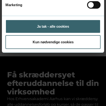
afdragsfrihed, variabel. forrentet
Marketing
realkreditgæld, boligprisudvikling m.v.
Identificere faresignaler og udfærdige
handlingsplaner på svage engagementer.
Anvende metoder og strategier til
Ja tak - alle cookies
engagementsstyring på svage
engagementer.
Kun nødvendige cookies
Få skræddersyet
efteruddannelse til din
virksomhed
Hos Erhvervsakademi Aarhus kan vi skræddersy
alle uddannelsesforløb og kurser, så de passer til