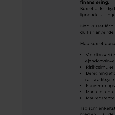
finansiering.
Kurset er for dig
lignende stillinge
Med kurset får d
du kan anvende i
Med kurset opnå
Værdiansætte
ejendomsinves
Risikosimuler
Beregning af 
realkreditsyst
Konverterings
Markedsrenten
Markedsrenten
Tag som enkeltst
med en HD 1. del