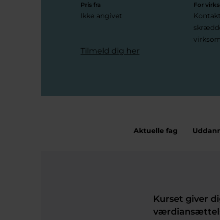
Pris fra
For vir
Ikke angivet
Kontakt
skrædde
virkso
Tilmeld dig her
Aktuelle fag
Uddann
Kurset giver d
værdiansættel