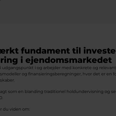
tærkt fundament til invest
ering i ejendomsmarkedet
vi udgangspunkt i og arbejder med konkrete og relevan
modeller og finansieringsberegninger, hvor det er en fo
skaber.
telagt som en blanding traditionel holdundervisning og 
0.
r du viden om: