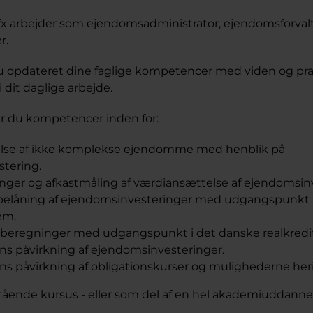
 fx arbejder som ejendomsadministrator, ejendomsforvalte
r.
u opdateret dine faglige kompetencer med viden og pra
 dit daglige arbejde.
r du kompetencer inden for:
lse af ikke komplekse ejendomme med henblik på
tering.
inger og afkastmåling af værdiansættelse af ejendomsin
belåning af ejendomsinvesteringer med udgangspunkt 
em.
beregninger med udgangspunkt i det danske realkredi
s påvirkning af ejendomsinvesteringer.
s påvirkning af obligationskurser og mulighederne heri
ående kursus - eller som del af en hel akademiuddanne
.