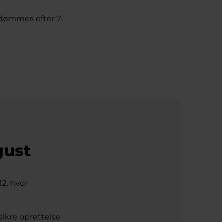
edømmes efter 7-
gust
12, hvor
 sikre oprettelse