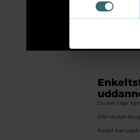
Hos Erhvervsakad
passer til netop 
Bliv klogere her
Enkelts
uddann
Du kan tage 'eje
Eller du kan bru
Kurset kan også