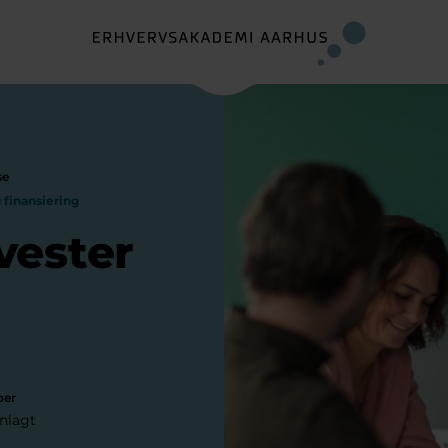
se
finansiering
vester
oer
anlagt