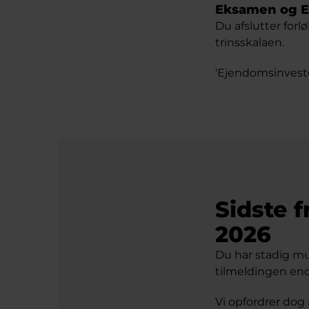
Eksamen og 
Du afslutter for
trinsskalaen.
'Ejendomsinveste
Sidste f
2026
Du har stadig mul
tilmeldingen end
Vi opfordrer dog a