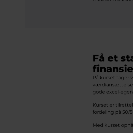
Få et s
finansi
På kurset tager 
værdiansættelses
gode excel-egen
Kurset er tilret
fordeling på 50/5
Med kurset opnå