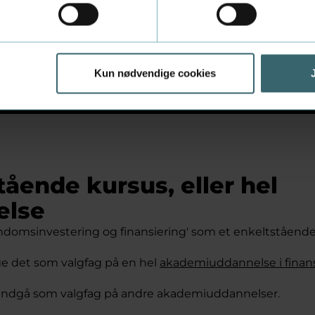
emi Aarhus kan vi skræddersy alle uddannelsesforløb og
dig og din virksomhed, organisation eller branche.
Kun nødvendige cookies
tående kursus, eller hel
else
ndomsinvestering og finansiering' som et enkeltstående
ge det som valgfag på en hel
akademiuddannelse i finans
 indgå som valgfag på andre akademiuddannelser.