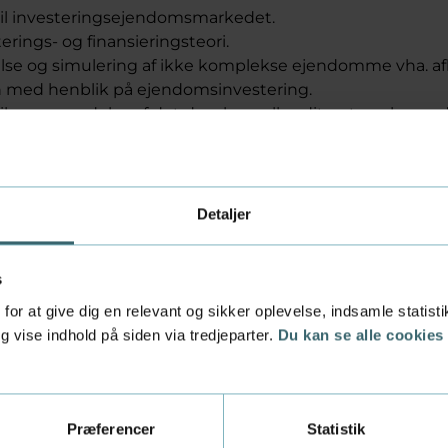
til investeringsejendomsmarkedet.
erings- og finansieringsteori.
se og simulering af ikke komplekse ejendomme vha. a
med henblik på ejendomsinvestering.
til og anvendelse af det danske realkreditsystem, herund
ende obligationer.
sberegninger af ejendomme med udgangspunkt i det d
em.
Detaljer
s
for at give dig en relevant og sikker oplevelse, indsamle statis
 vise indhold på siden via tredjeparter.
Du kan se alle cookies
ddersyet efteruddannelse t
mhed
Præferencer
Statistik