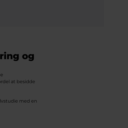
ering og
te
rdel at besidde
selvstudie med en