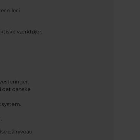
r eller i
ktiske værktøjer,
vesteringer.
i det danske
tsystem.
.
lse på niveau