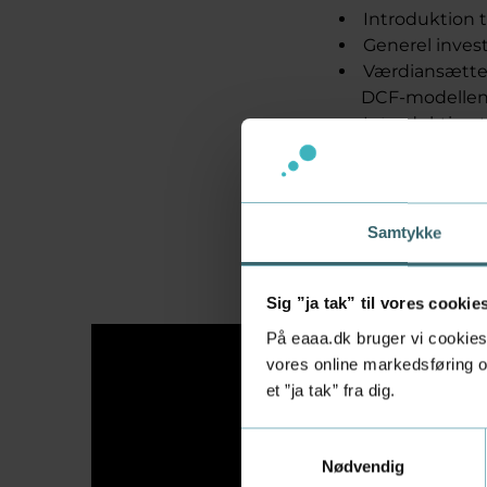
Introduktion 
Generel invest
Værdiansættel
DCF-modellen 
Introduktion 
de bagvedligg
Finansiering
realkreditsyst
Samtykke
Sig ”ja tak” til vores cookie
På eaaa.dk bruger vi cookies 
vores online markedsføring og
et ”ja tak” fra dig.
Få skræ
Samtykkevalg
virkso
Nødvendig