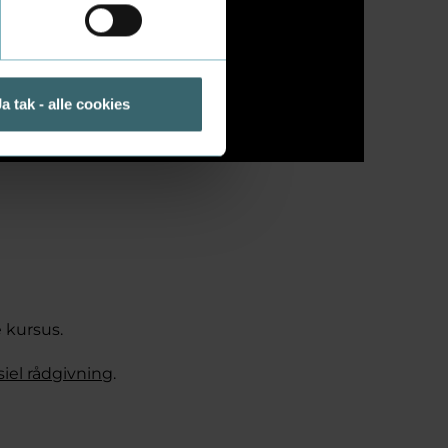
 kurser, så de
Ja tak - alle cookies
 kursus.
iel rådgivning
.