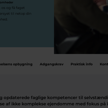
ksomheder
 os og få faget
rsyet til netop din
mhed.
elsens opbygning
Adgangskrav
Praktisk info
Kont
ig opdaterede faglige kompetencer til selvstændi
se af ikke komplekse ejendomme med fokus på i