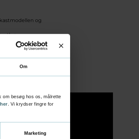
fkastmodellen og
er låntyper og
anske
Om
tik om besøg hos os, målrette
 her
. Vi krydser fingre for
il din
Marketing