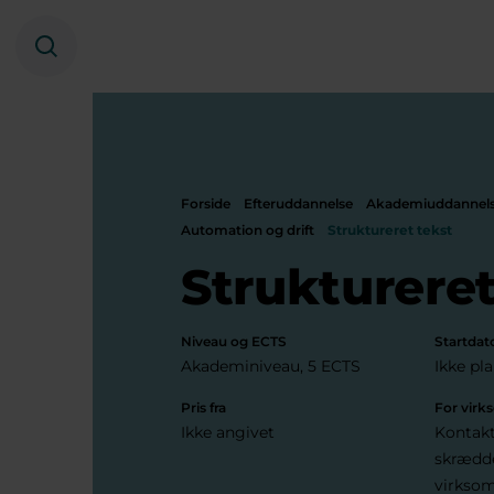
Søg
Forside
Efteruddannelse
Akademiuddannel
Automation og drift
Struktureret tekst
Struktureret
Niveau og ECTS
Startdat
Akademiniveau, 5 ECTS
Ikke pl
Pris fra
For vir
Ikke angivet
Kontakt
skrædde
virkso