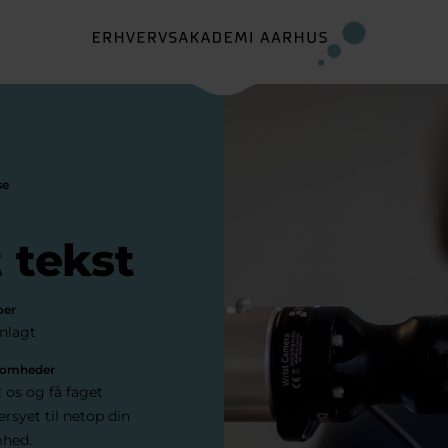
se
 tekst
oer
anlagt
ksomheder
 os og få faget
rsyet til netop din
mhed.