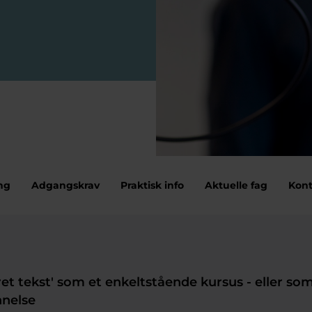
ng
Adgangskrav
Praktisk info
Aktuelle fag
Kont
et tekst' som et enkeltstående kursus - eller som
nelse