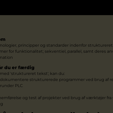
 om
ologier, principper og standarder indenfor struktureret
rmer for funktionalitet; sekventiel, parallel, samt deres a
mation
år du er færdig
med 'struktureret tekst', kan du:
 dokumentere strukturerede programmer ved brug af r
erunder PLC
emførelse og test af projekter ved brug af værktøjer fra
ng