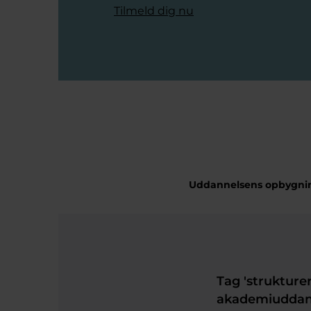
Tilmeld dig nu
Uddannelsens opbygni
Tag 'strukturer
akademiuddan