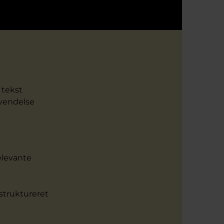
 tekst
nvendelse
elevante
 struktureret