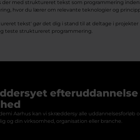
es der med struktureret tekst som programmering inden
ring, hvor du lærer om relevante teknologier og principp
reret tekst' gør det dig i stand til at deltage i projekter 
g teste struktureret programmering.
ddersyet efteruddannelse t
mhed
emi Aarhus kan vi skræddersy alle uddannelsesforløb og
dig og din virksomhed, organisation eller branche.