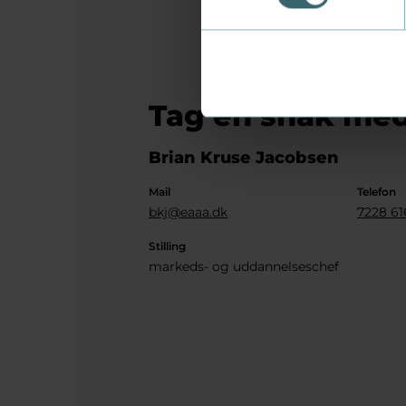
Tag en snak med
Brian Kruse Jacobsen
Mail
Telefon
bkj@eaaa.dk
7228 61
Stilling
markeds- og uddannelseschef