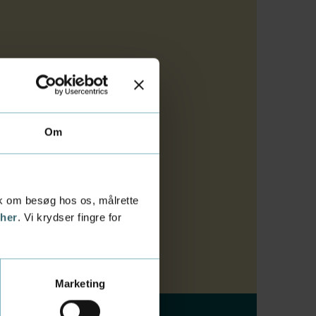
ion og drift
.
Om
n erhvervscase.
tik om besøg hos os, målrette
 her
. Vi krydser fingre for
Marketing