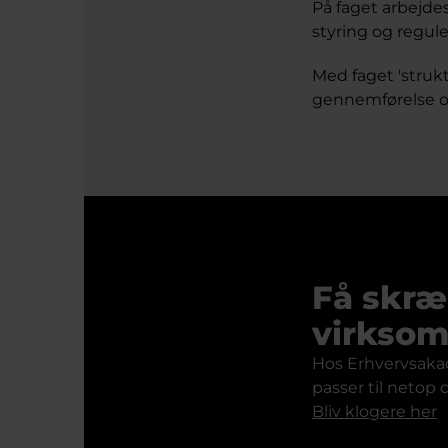
På faget arbejd
styring og regule
Med faget 'struktu
gennemførelse o
Få skræ
virkso
Hos Erhvervsakad
passer til netop 
Bliv klogere her