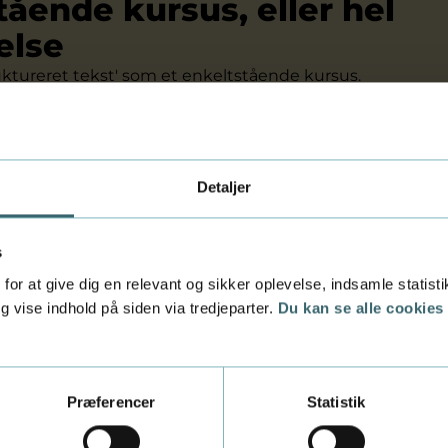
tående kursus, eller hel
else
uktureret tekst' som et enkeltstående kursus.
ge det som en del af en hel
akademiuddannelse i automat
 indgå som valgfag på andre akademiuddannelser.
Detaljer
ECTS
kst' afsluttes med en mundtlig prøve kombineret med e
s
efter 7-trinsskalaen.
for at give dig en relevant og sikker oplevelse, indsamle statis
 vise indhold på siden via tredjeparter.
Du kan se alle cookies
st' giver 5 ECTS-point.
Præferencer
Statistik