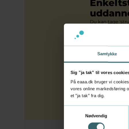
Enkelts
uddann
Du kan tage 'str
Eller du kan bru
Kurset kan også
Samtykke
Eksamen og 
'Struktureret te
Sig ”ja tak” til vores cookie
Du bliver bedømt 
På eaaa.dk bruger vi cookies 
vores online markedsføring og
'Struktureret tek
et ”ja tak” fra dig.
Samtykkevalg
Nødvendig