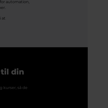
for automation,
er.
i at
il din
 kurser, så de