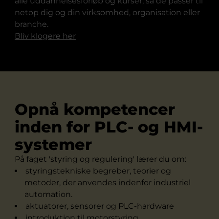
alle uddannelsesforløb og kurser, så de passer til
netop dig og din virksomhed, organisation eller
branche.
Bliv klogere her
Opnå kompetencer
inden for PLC- og HMI-
systemer
På faget 'styring og regulering' lærer du om:
styringstekniske begreber, teorier og
metoder, der anvendes indenfor industriel
automation.
aktuatorer, sensorer og PLC-hardware
introduktion til motorstyring