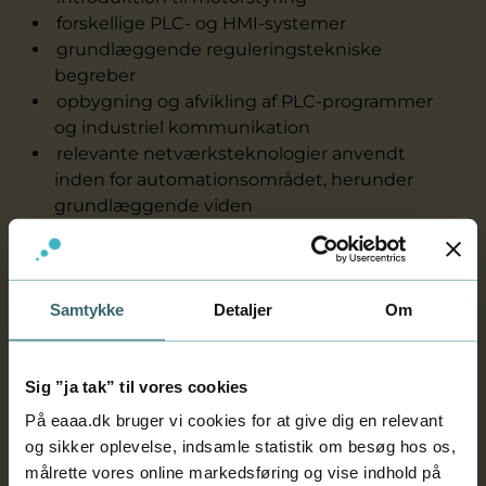
forskellige PLC- og HMI-systemer
grundlæggende reguleringstekniske
begreber
opbygning og afvikling af PLC-programmer
og industriel kommunikation
relevante netværksteknologier anvendt
inden for automationsområdet, herunder
grundlæggende viden
om datakommunikation og protokoller
simulering og idriftsættelse af PLC-systemer
Det kan du, når du er færdig
Samtykke
Detaljer
Om
Når du er færdig med 'styring og regulering',
opnår du kompetencer og viden til at:
anvende relevante standarder og normer i
Sig ”ja tak” til vores cookies
relation til udvikling af styringer og regulering
På eaaa.dk bruger vi cookies for at give dig en relevant
til mindre
og sikker oplevelse, indsamle statistik om besøg hos os,
maskiner og automatisering af anlæg
målrette vores online markedsføring og vise indhold på
udføre PLC-programudvikling