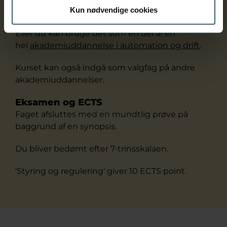
Kun nødvendige cookies
enkeltstående kursus.
Eller du kan bruge det som en del af en
hel
akademiuddannelse i automation og drift
.
Kurset kan også indgå som valgfag på andre
akademiuddannelser.
Eksamen og ECTS
Faget afsluttes med en mundtlig prøve på
baggrund af en synopsis.
Du bliver bedømt efter 7-trinsskalaen.
'Styring og regulering' giver 10 ECTS point.