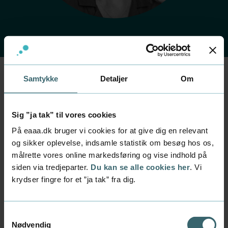
Samtykke
Detaljer
Om
Forside
Kontakt
Find medarbejder
Medarbejder
Dorte Hedevang
Sig ”ja tak” til vores cookies
På eaaa.dk bruger vi cookies for at give dig en relevant
Stilling
og sikker oplevelse, indsamle statistik om besøg hos os,
studie- og karrierevejleder
målrette vores online markedsføring og vise indhold på
siden via tredjeparter.
Du kan se alle cookies her
. Vi
Afdeling
krydser fingre for et ”ja tak” fra dig.
Kvalitet og studieliv
Mail
dohe@eaaa.dk
Samtykkevalg
Nødvendig
Telefon