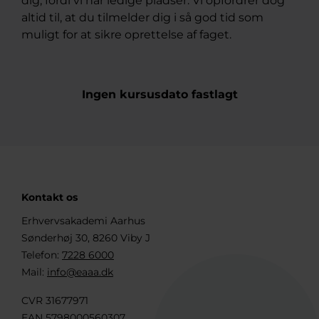
dig, fordi vi har ledige pladser. Vi opfordrer dog
altid til, at du tilmelder dig i så god tid som
muligt for at sikre oprettelse af faget.
Ingen kursusdato fastlagt
Kontakt os
Erhvervsakademi Aarhus
Sønderhøj 30, 8260 Viby J
Telefon:
7228 6000
Mail:
info@eaaa.dk
CVR 31677971
EAN 5798000560307