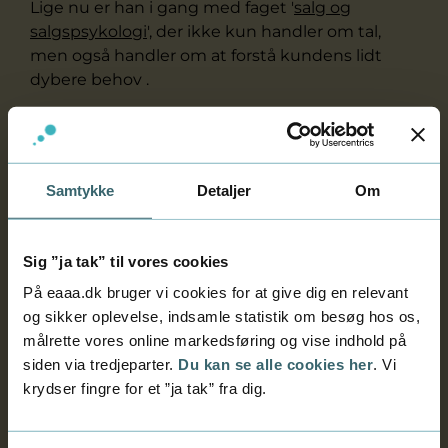
Lige nu er han i gang med faget '
salg og
salgspsykologi
', der ikke kun handler om tal,
men også handler om at forstå kundens lidt
dybere behov .
"Jeg lærer at aflæse folk bedre og målrette min
adfærd i salgsøjemed. Det er vigtigt at vide,
hvad man skal trykke på, når man er ude ved
Samtykke
Detaljer
Om
kunderne, så jeg kan gennemføre salget," siger
Alex, der også har lært, hvad teori egentlig kan
bruges til.
Sig ”ja tak” til vores cookies
"Faget er godt for dem, der kan lide at være
På eaaa.dk bruger vi cookies for at give dig en relevant
hands on, og som ikke bare vil være akademiske
og sikker oplevelse, indsamle statistik om besøg hos os,
for at være akademiske. Men her får vi teori på,
målrette vores online markedsføring og vise indhold på
hvad det er, vi gør godt, så vi faktisk kan gøre
siden via tredjeparter.
Du kan se alle cookies her
. Vi
det igen - bare mere bevidst."
krydser fingre for et ”ja tak” fra dig.
Vil tage hele uddannelsen i salg og