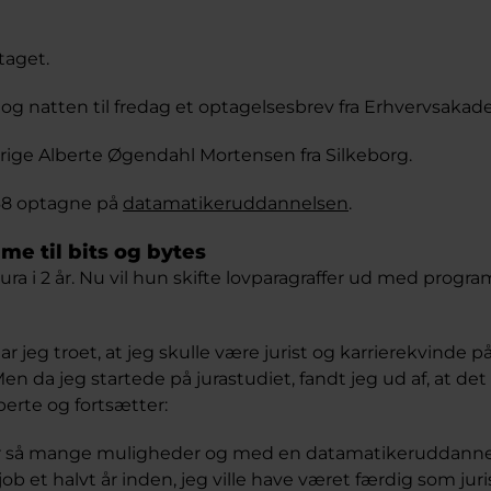
taget.
g natten til fredag et optagelsesbrev fra Erhvervsakad
årige Alberte Øgendahl Mortensen fra Silkeborg.
 68 optagne på
datamatikeruddannelsen
.
me til bits og bytes
jura i 2 år. Nu vil hun skifte lovparagraffer ud med progr
ar jeg troet, at jeg skulle være jurist og karrierekvinde p
n da jeg startede på jurastudiet, fandt jeg ud af, at det 
Alberte og fortsætter:
r så mange muligheder og med en datamatikeruddanne
 job et halvt år inden, jeg ville have været færdig som juris