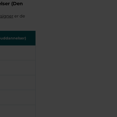
lser (Den
signer
er de
-uddannelser)