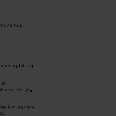
emi Aarhus.
ammering, bits og
å et
ikke var det, jeg
lse kan jeg være
t.”