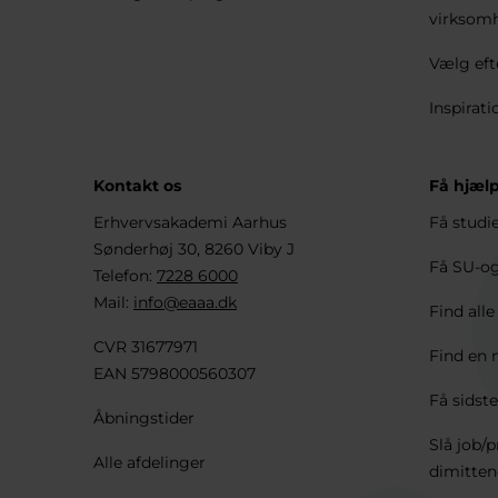
virksom
Vælg eft
Inspirati
Kontakt os
Få hjælp
Erhvervsakademi Aarhus
Få studi
Sønderhøj 30, 8260 Viby J
Få SU-og
Telefon:
7228 6000
Mail:
info@eaaa.dk
Find all
CVR 31677971
Find en 
EAN 5798000560307
Få sidste
Åbningstider
Slå job/p
Alle afdelinger
dimitten