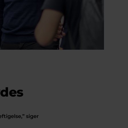
ydes
tigelse,” siger