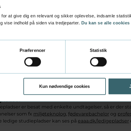
dt en studieplads på en af akademiets 1½-årige
s
loruddannelser, også kaldet top up-uddannelser.
for at give dig en relevant og sikker oplevelse, indsamle statis
samlede optagstal op på 2.266.
 vise indhold på siden via tredjeparter.
Du kan se alle cookies
nelser i høj kurs
Aarhus tilbyder i år to nye, bæredygtige uddannelser.
Præferencer
Statistik
en har søgt ind på den nye, 3½-årige
professionsbachelo
der er udviklet på opfordring af vandindustrien. Han vil v
dudfordringer.
 verden efterspørger grønne, danske vandløsninger, og jeg
Kun nødvendige cookies
nelse kan finde et spændende job,” siger han.
 pladser
iepladser er besat med enkelte undtagelser, så er der st
nnelser som fx
miljøteknolog
,
fødevarebachelor
og
profe
De ledige studiepladser kan ses på
eaaa.dk/ledigepladser