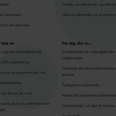
heder
Events, konferencer og netv
er interesse
Mød studerende og dimitten
on til din karriere
 hos os
For dig, der er...
e- og karrierevejledning
Studerende på videregående
uddannelse
 SPS-vejledning
Deltager på efteruddannelse e
e vores arrangementer her
kursus
medarbejder
Tidligere studerende
 nyt fra os på mail
Ansat på ungdomsuddannels
raktik op til studerende eller
Interesseret i at leje et lokale
der