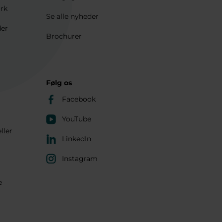
ærk
Se alle nyheder
der
Brochurer
Følg os
Facebook
YouTube
ller
LinkedIn
Instagram
e