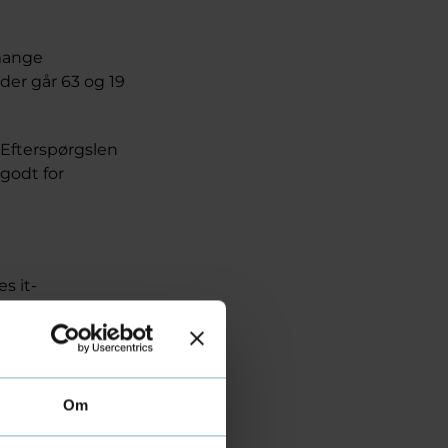
mange
, der går 63 og 19
 Efterspørgslen
 godt for
s it-
res hverdag, og
gtigt, at begge
Om
gere 477 tidligere