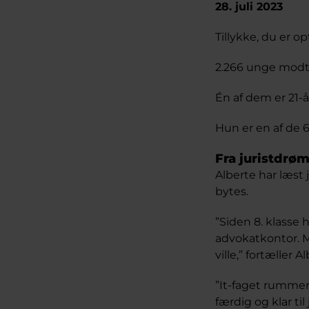
28. juli 2023
Tillykke, du er op
2.266 unge modto
Én af dem er 21-
Hun er en af de
Fra juristdrøm
Alberte har læst 
bytes.
”Siden 8. klasse h
advokatkontor. Me
ville,” fortæller 
”It-faget rumme
færdig og klar til