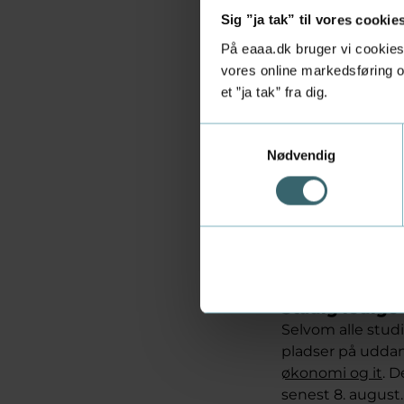
på måneden tilbu
Sig ”ja tak” til vores cookie
professionsbache
På eaaa.dk bruger vi cookies 
Det bringer det 
vores online markedsføring og
et ”ja tak” fra dig.
Grønne uddan
Erhvervsakademi 
Samtykkevalg
Nødvendig
Andreas Mortens
vandteknologi
, 
løse globale van
”Jeg har læst, at
med denne uddan
Stadig ledige
Selvom alle stud
pladser på udda
økonomi og it
. 
senest 8. august.