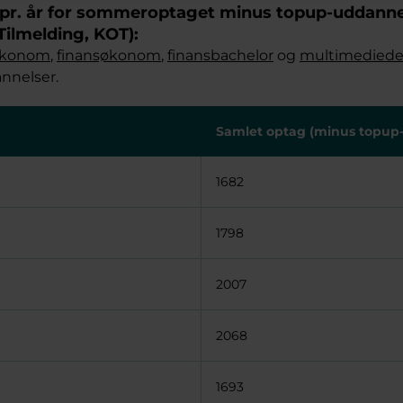
 pr. år for sommeroptaget minus topup-uddanne
ilmelding, KOT):
økonom
,
finansøkonom
,
finansbachelor
og
multimediede
nnelser.
Samlet optag (minus topup
1682
1798
2007
2068
1693