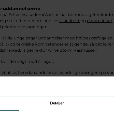
it-uddannelserne
e på Erhvervsakademi Aarhus har i år modtaget rekord
ig stor rift er der om at blive
it-arkitekt
og
datamatiker
1.prioritetsansøgninger.
t, at de unge søger uddannelser med høj beskæftigelse.
 på it- og tekniske kompetencer er stigende, så det lover
jdsmarked,” siger rektor Anne Storm Rasmussen.
re kvinder søgt mod it-faget.
tivt at se, hvordan andelen af kvindelige ansøgere på vore
sat stiger. Digitaliseringen betyder mere og mere for vo
, at fremtidens it-løsninger kan anvendes af alle, er det vi
ret,” siger hun.
 2.266
Detaljer
er natten til fredag fik tilbudt en studieplads, fik yderli