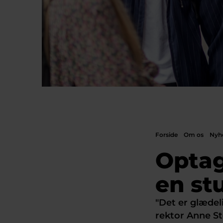
Forside
Om os
Nyh
Optag
en st
"Det er glædel
rektor Anne S