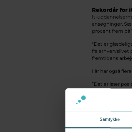
Rekordår for 
It-uddannelsern
ansøgninger. Særl
procent frem på 
"Det er glædelig
fra erhvervslivet
fremtidens arbe
I år har også fle
”Det er især posi
uddannelser fort
hvis vi skal sikre
køn er repræsente
Optag på i alt
Samtykke
Udover de 1.789, d