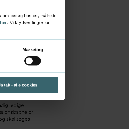
tik om besøg hos os, målrette
 her
. Vi krydser fingre for
Marketing
r i business og
ære med til at
 tror, at jeg
Ja tak - alle cookies
adig ledige
ssionsbachelor i
og skal søges