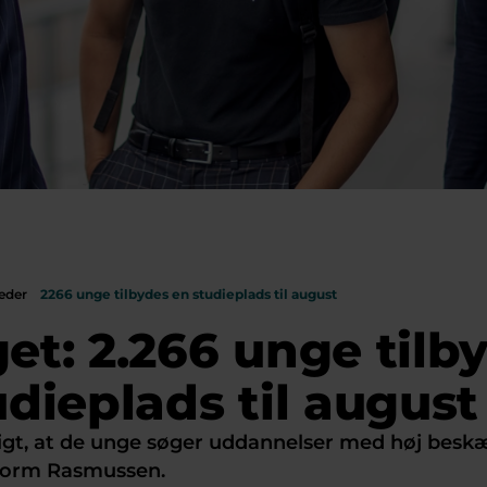
eder
2266 unge tilbydes en studieplads til august
et: 2.266 unge tilb
udieplads til august
igt, at de unge søger uddannelser med høj beskæf
torm Rasmussen.