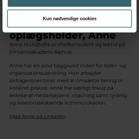
Kun nødvendige cookies
Mød din morgenfriske
oplægsholder, Anne
Anne Hundtofte er chefkonsulent og lektor på
Erhvervsakademi Aarhus.
Anne har en solid baggrund inden for leder- og
organisationsudvikling. Hun arbejder
deltagerorienteret med at omsætte læring til
konkret praksis. Anne har særligt fokus på
ledelse af medarbejdere, coaching samt tydelig
og relationsskabende kommunikation.
Mød Anne på LinkedIn