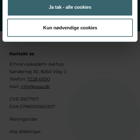
Telefon:
7228 6020
Ja tak - alle cookies
Se åbningstider her
Kun nødvendige cookies
Kontakt os
Erhvervsakademi Aarhus
Sønderhøj 30, 8260 Viby J
Telefon:
7228 6000
Mail:
info@eaaa.dk
CVR 31677971
EAN 5798000560307
Åbningstider
Alle afdelinger