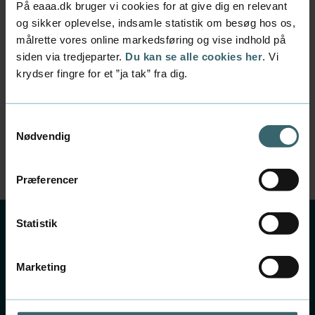
nuværende videregående uddannelse?
På eaaa.dk bruger vi cookies for at give dig en relevant
Hvilket fremtidigt arbejds- og karriereliv vil
og sikker oplevelse, indsamle statistik om besøg hos os,
passe til mig?
målrette vores online markedsføring og vise indhold på
siden via tredjeparter.
Du kan se alle cookies her
. Vi
Sådan booker du samtalen
krydser fingre for et ”ja tak” fra dig.
Samtalen varer ca. ½ time og foregår på en af
Erhvervsakademi Aarhus' afdelinger eller online
via Teams.
Samtykkevalg
Nødvendig
Du skal ringe til os og aftale dato og tidspunkt.
Præferencer
Statistik
Få fat i en studie- og
Marketing
karrierevejleder
Mail:
vejledning@eaaa.dk