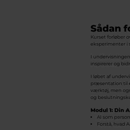
Sådan f
Kurset forløber 
eksperimenter i s
I undervisningen
inspirerer og bi
I løbet af under
præsentation til
værktøj, men ogs
og beslutningsku
Modul 1: Din A
AI som person
Forstå, hvad A