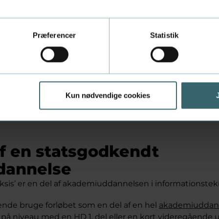
øb i samarbejde med Leder
øbet udbydes i samarbejde med
Ledernes Kompetence
Præferencer
Statistik
ilmeldingsoplysninger med dem, så du kan modtage info
Kun nødvendige cookies
af en statsgodkendt
dannelse
aksis’ er en del af akademiuddannelsen i informationstek
ende bruge forløbet som en del af en hel
akademiuddan
på niveau med en HD 1. del eller en kort videregående 