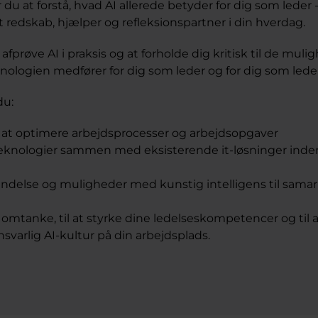
du at forstå, hvad AI allerede betyder for dig som leder 
 redskab, hjælper og refleksionspartner i din hverdag.
afprøve AI i praksis og at forholde dig kritisk til de muli
nologien medfører for dig som leder og for dig som leder
du:
l at optimere arbejdsprocesser og arbejdsopgaver
teknologier sammen med eksisterende it-løsninger inden
ndelse og muligheder med kunstig intelligens til sama
mtanke, til at styrke dine ledelseskompetencer og til at
nsvarlig AI-kultur på din arbejdsplads.