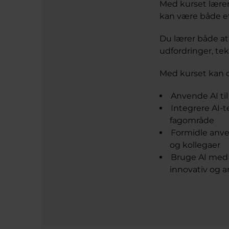
Med kurset lærer 
kan være både et
Du lærer både at 
udfordringer, tek
Med kurset kan 
Anvende AI ti
Integrere AI-
fagområde
Formidle anve
og kollegaer
Bruge AI med o
innovativ og a