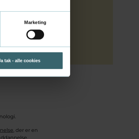
ne
center
. Derfor
Marketing
rmation om
Ja tak - alle cookies
nologi.
nelse
, der er en
uddannelse.