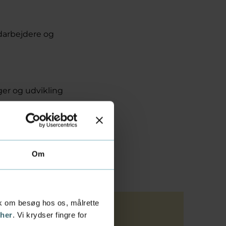
darbejdere og
ger og udvikling
is
le og lære med AI
Om
tik om besøg hos os, målrette
 her
. Vi krydser fingre for