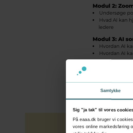
Modul 2: Zoom
Undersøge pot
Hvad AI kan h
ledere
Modul 3: AI s
Hvordan AI kan
Hvordan AI ka
Modul 4: Eksp
Fra forståelse
Hvordan ledere
Samtykke
Sig ”ja tak” til vores cookie
På eaaa.dk bruger vi cookies 
vores online markedsføring og