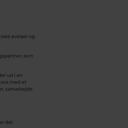
iske øvelser og
ngspartner, som
er ud i en
ntere med et
er, samarbejde
ger det