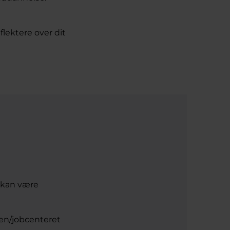
lektere over dit
r kan være
en/jobcenteret