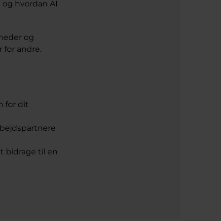
- og hvordan AI
gheder og
 for andre.
 for dit
rbejdspartnere
 bidrage til en