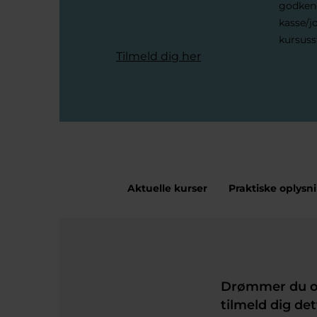
godkend
kasse/j
kursuss
Tilmeld dig her
Aktuelle kurser
Praktiske oplysn
Drømmer du om 
tilmeld dig de