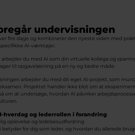
oregår undervisningen
over fire dage og kombinerer den nyeste viden med prakt
pecifikke AI-værktøjer.
 arbejder du med AI som din virtuelle kollega og sparri
drager til opgaveløsning på en ny og bedre måde.
visningen arbejder du med dit eget AI-projekt, som mund
 eksamen. Projektet handler ikke blot om at eksperime
å om at undersøge, hvordan AI påvirker arbejdsprocess
lturen.
I-hverdag og lederrollen i forandring
lig oplevelse og ledelsesudfordring
I betyder for dig som leder, og hvordan du allerede bru