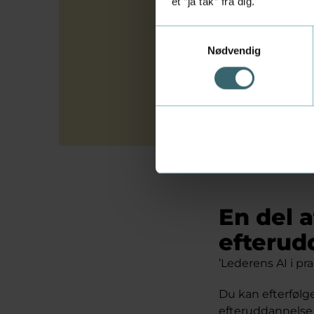
et ”ja tak” fra dig.
Et forl
Samtykkevalg
Uddannelsesforl
Nødvendig
deler vi dine t
forløbet.
En del 
efterud
’Lederens AI i pr
Du kan efterfølg
efteruddannelse 