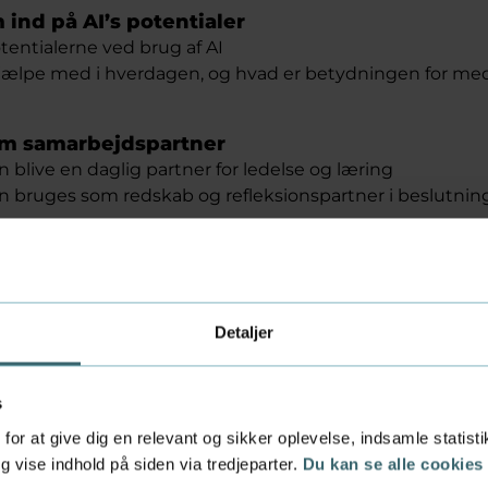
 ind på AI’s potentialer
entialerne ved brug af AI
jælpe med i hverdagen, og hvad er betydningen for me
om samarbejdspartner
 blive en daglig partner for ledelse og læring
n bruges som redskab og refleksionspartner i beslutnin
erimenterende AI-kultur og værktøjer i praks
 til eksperimenterende praksis
 kan skabe en kultur, hvor det er legitimt at prøve, fej
Detaljer
s
for at give dig en relevant og sikker oplevelse, indsamle statis
 vise indhold på siden via tredjeparter.
Du kan se alle cookies