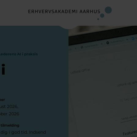
Lederens AI i praksis
i
oer
ust 2026
ober 2026
 tilmelding
 dig i god tid. Indsend