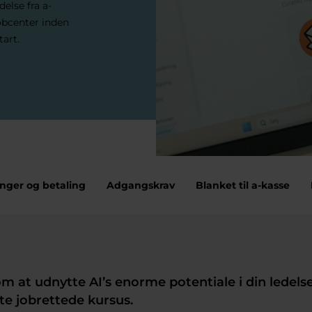
else fra a-
obcenter inden
tart.
inger og betaling
Adgangskrav
Blanket til a-kasse
at udnytte AI’s enorme potentiale i din ledelse
tte jobrettede kursus.