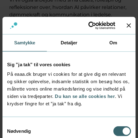
refleksioner over, hvordan AI påvirker relationer,
dømmekraft og kommunikation i ledelse.
Modul 1: Ledelse er kommunikation
Hvordan kommunikerer du tydeligt og
Samtykke
Detaljer
Om
troværdigt som leder?
Klassiske kommunikationsmodeller
herunder om modtager og målgrupper
Sig ”ja tak” til vores cookies
Modul 2: Samtaler der styrker
På eaaa.dk bruger vi cookies for at give dig en relevant
samarbejde
og sikker oplevelse, indsamle statistik om besøg hos os,
Du lærer konkrete værktøjer, der styrker
målrette vores online markedsføring og vise indhold på
relationer og skaber tillid
siden via tredjeparter.
Du kan se alle cookies her
. Vi
Hvordan du som leder håndterer konflikter i
krydser fingre for et ”ja tak” fra dig.
teamet og med kollegaer
Modul 3: Fasthold relationer og brug AI
Samtykkevalg
som medspiller
Nødvendig
Fortsat fokus på at styrke samtaler