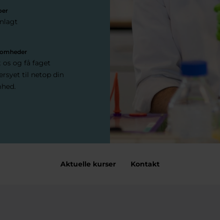
oer
anlagt
ksomheder
 os og få faget
rsyet til netop din
mhed.
Aktuelle kurser
Kontakt