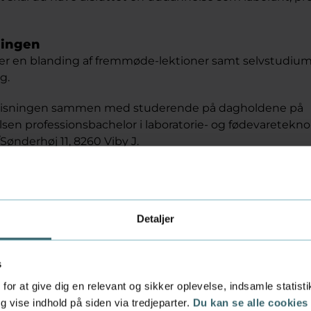
ningen
r en blanding af fremmøde-lektioner samt selvstudium,
g.
rvisningen sammen med studerende på dagholdene på
sen professionsbachelor i laboratorie- og fødevaretekno
ønderhøj 11, 8260 Viby J.
år undervisningen?
foregår i dagtimerne sammen med studerende fra vores
se. Undervisningen består af 35-40 lektioner inkl. eksa
Detaljer
u afsætte tid til opgaveløsning og gruppearbejde.
spunkter og -omfang varierer fra uge til uge.
s
for at give dig en relevant og sikker oplevelse, indsamle statis
 vise indhold på siden via tredjeparter.
Du kan se alle cookies