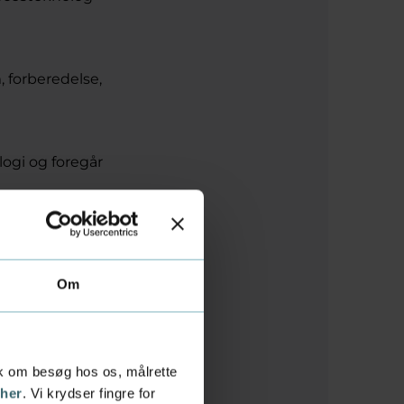
 forberedelse,
logi og foregår
 tilsvarende
men.
Om
tik om besøg hos os, målrette
 her
. Vi krydser fingre for