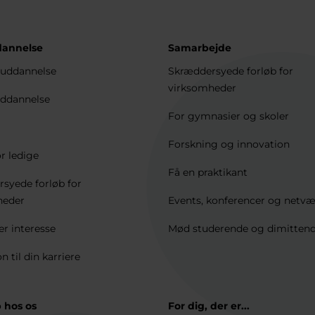
dannelse
Samarbejde
uddannelse
Skræddersyede forløb for
virksomheder
ddannelse
For gymnasier og skoler
Forskning og innovation
r ledige
Få en praktikant
syede forløb for
heder
Events, konferencer og netv
er interesse
Mød studerende og dimitten
on til din karriere
 hos os
For dig, der er...