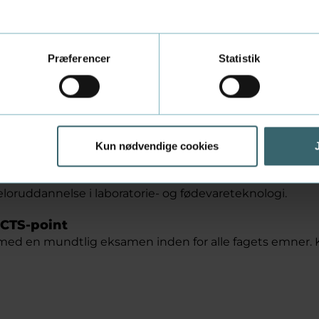
Præferencer
Statistik
nkeltstående kursus - elle
annelse
gsplanlægning og multivariat dataanalyse' er et enkeltfag
nnelsen til professionsbachelor i laboratorie- og fødev
Kun nødvendige cookies
som enkeltstående kursus, eller bruge det som led i en 
loruddannelse i laboratorie- og fødevareteknologi.
CTS-point
 med en mundtlig eksamen inden for alle fagets emner. K