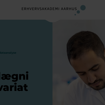
 dataanalyse
lægni
variat