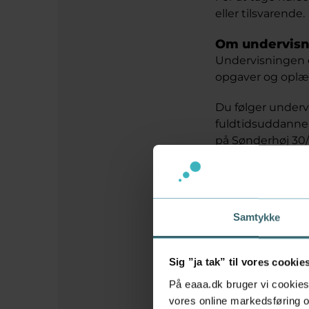
eller tilsvarende.
Om undervis
Undervisningen e
opgaver og oplæ
Du følger unde
fuldtidsuddannel
på Sønderhøj 30/S
Hvornår foreg
Undervisningen 
fuldtidsuddannel
Samtykke
Derudover skal d
Undervisningstid
Sig ”ja tak” til vores cookie
På eaaa.dk bruger vi cookies 
vores online markedsføring og