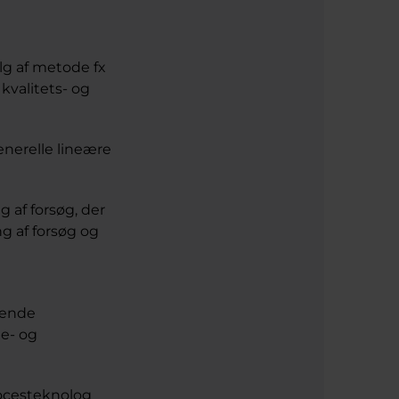
lg af metode fx
 kvalitets- og
generelle lineære
 af forsøg, der
ng af forsøg og
nende
ie- og
rocesteknolog