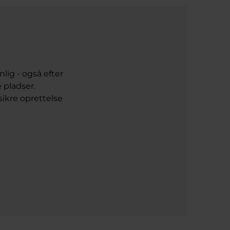
lig - også efter
e pladser.
 sikre oprettelse