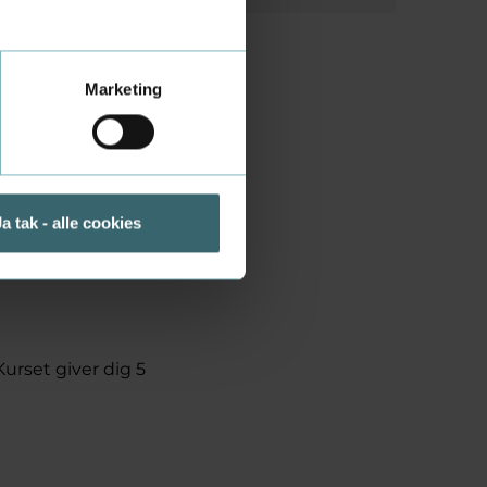
Marketing
r få en
 på
areteknologi.
Ja tak - alle cookies
hel
urset giver dig 5