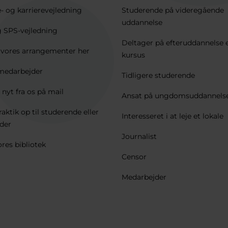
e- og karrierevejledning
Studerende på videregående
uddannelse
 SPS-vejledning
Deltager på efteruddannelse e
e vores arrangementer her
kursus
medarbejder
Tidligere studerende
 nyt fra os på mail
Ansat på ungdomsuddannels
raktik op til studerende eller
Interesseret i at leje et lokale
der
Journalist
res bibliotek
Censor
Medarbejder