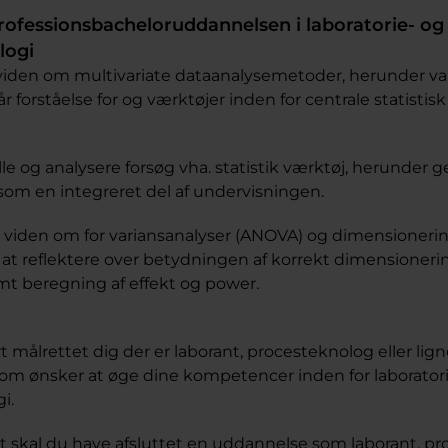
professionsbacheloruddannelsen i laboratorie- og
logi
 viden om multivariate dataanalysemetoder, herunder va
r forståelse for og værktøjer inden for centrale statistisk
lle og analysere forsøg vha. statistik værktøj, herunder 
som en integreret del af undervisningen.
 viden om for variansanalyser (ANOVA) og dimensionering
il at reflektere over betydningen af korrekt dimensioneri
mt beregning af effekt og power.
 målrettet dig der er laborant, procesteknolog eller lig
g som ønsker at øge dine kompetencer inden for laborator
i.
et skal du have afsluttet en uddannelse som laborant, p