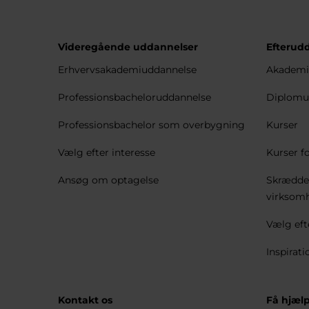
Videregående uddannelser
Efterud
Erhvervsakademiuddannelse
Akademi
Professionsbacheloruddannelse
Diplomu
Professionsbachelor som overbygning
Kurser
Vælg efter interesse
Kurser fo
Ansøg om optagelse
Skrædder
virksom
Vælg eft
Inspirati
Kontakt os
Få hjælp