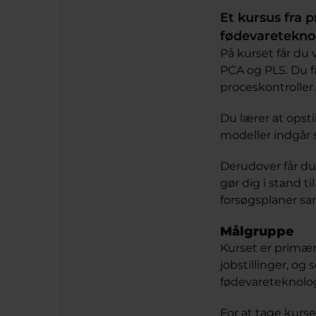
Et kursus fra 
fødevaretekno
På kurset får du
PCA og PLS. Du få
proceskontroller.
Du lærer at opsti
modeller indgår 
Derudover får du
gør dig i stand t
forsøgsplaner sa
Målgruppe
Kurset er primært
jobstillinger, o
fødevareteknolog
For at tage kurs