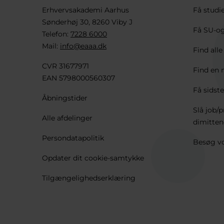
Erhvervsakademi Aarhus
Få studi
Sønderhøj 30, 8260 Viby J
Få SU-og
Telefon:
7228 6000
Mail:
info@eaaa.dk
Find all
CVR 31677971
Find en 
EAN 5798000560307
Få sidste
Åbningstider
Slå job/p
Alle afdelinger
dimitten
Persondatapolitik
Besøg vo
Opdater dit cookie-samtykke
Tilgængelighedserklæring