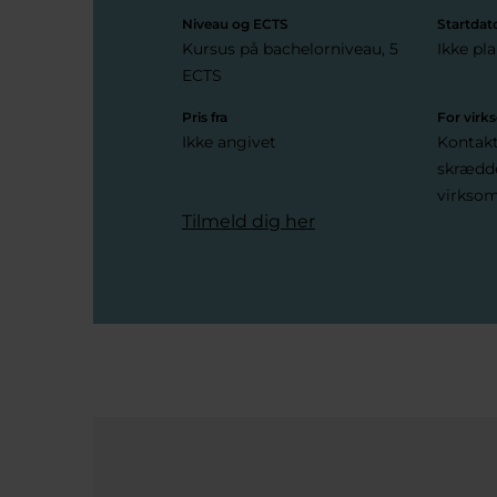
Niveau og ECTS
Startdat
Kursus på bachelorniveau, 5
Ikke pl
ECTS
Pris fra
For vir
Ikke angivet
Kontakt
skrædde
virkso
Tilmeld dig her