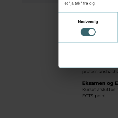
et ”ja tak” fra dig.
Samtykkevalg
Nødvendig
Tag et e
hel udd
'Statistisk forsø
overbygningsudda
Du kan tage det 
professionsbache
Eksamen og E
Kurset afsluttes
ECTS-point.