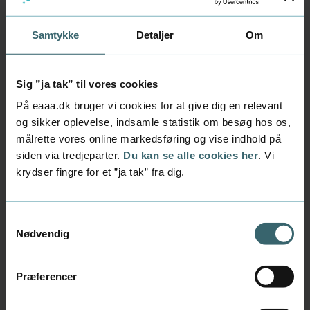
Formålet med afgangsprojektet er sætte dig i
Samtykke
Detaljer
Om
stand til at identificere, analysere og reflektere
over en tværfaglig, praksisorienteret
problemstilling. Som regel er målet, at du skal
Sig ”ja tak” til vores cookies
angive løsninger og handlemuligheder ved at
På eaaa.dk bruger vi cookies for at give dig en relevant
bruge både teori og metode.
og sikker oplevelse, indsamle statistik om besøg hos os,
Du skal kombinere teoretiske, praktiske og
målrette vores online markedsføring og vise indhold på
udviklingsorienterede elementer med henblik
siden via tredjeparter.
Du kan se alle cookies her
. Vi
på løsning af en relevant problemstilling.
krydser fingre for et ”ja tak” fra dig.
Eksamen og ECTS
Forudsætningen for indstilling til prøve i
Samtykkevalg
afgangsprojektet er, at den studerende har
Nødvendig
bestået alle tidligere prøver.
Præferencer
Afgangsprojektet udgør 15 ECTS-point.