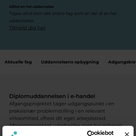
Afslut en hel uddannelse
Tages altid som det sidste fag som en del af en hel
uddannelse.
Tilmeld dig her
Aktuelle fag
Uddannelsens opbygning
Adgangskra
Diplomuddannelsen i e-handel
Afgangsprojektet tager udgangspunkt i en
praksisnær problemstilling i en relevant
virksomhed, oftest dit eget arbejdssted.
Afgangsprojektet udarbejdes som hovedregel
individuelt.