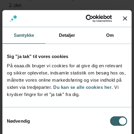
2. del.
Samtykke
Detaljer
Om
Det kan du, når du er
Sig ”ja tak” til vores cookies
færdig
På eaaa.dk bruger vi cookies for at give dig en relevant
Når du er færdig med 'digital
og sikker oplevelse, indsamle statistik om besøg hos os,
forretningsforståelse' kan du;
målrette vores online markedsføring og vise indhold på
Forstå de vigtigste digitale
siden via tredjeparter.
Du kan se alle cookies her
. Vi
forretningsmodeller inden for e-handel.
krydser fingre for et ”ja tak” fra dig.
Anvende værktøjer og modeller til at
analysere virksomhedens digitale
forretningsmodel.
Samtykkevalg
Vurdere og begrunde valget af jeres
Nødvendig
leverandører, som indgår i den digitale