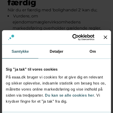
færdig
Når du er færdig med 'bolighandel 2' kan du;
Vurdere, om
ejendomsmæglervirksomhedens
markedsføring overholder gældende regler,
samt udarbejde markedsføringsindsatser.
Rådgive kunden samt informere kundens
modpart om relevant forekommende
Samtykke
Detaljer
Om
lovgivning af relevans for den konkrete
bolighandel.
Gennemføre salg for offentlige og lignende
Sig ”ja tak” til vores cookies
organisationer.
Gennemføre salg af udlejnings- og udlejede
På eaaa.dk bruger vi cookies for at give dig en relevant
såvel som nødlidende ejendomme, rådgive
og sikker oplevelse, indsamle statistik om besøg hos os,
køber hhv. sælger i samme samt udarbejde
målrette vores online markedsføring og vise indhold på
lejekontrakter.
siden via tredjeparter.
Du kan se alle cookies her
. Vi
Opstille og beregne indfrielse af eksisterende
krydser fingre for et ”ja tak” fra dig.
lån i en bolighandel.
Anvende reglerne for GDPR i dit daglige