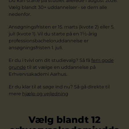
Du kan starte på studiet allerede i august 2026.
Vælg blandt 30+ uddannelser - se dem alle
nedenfor.
Ansøgningsfristen er 15. marts (kvote 2) eller 5.
juli (kvote 1). Vil du starte på en 1½-årig
professionsbacheloruddannelse er
ansøgningsfristen 1. juli.
Er du i tvivl om dit studievalg? Så få
fem gode
grunde
til at vælge en uddannelse på
Erhvervsakademi Aarhus.
Er du klar til at søge ind nu? Så gå direkte til
mere
hjælp og vejledning
Vælg blandt 12