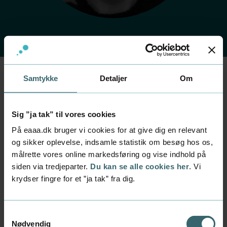
Samtykke
Detaljer
Om
Forside
Kontakt
Find medarbejder
Medarbejder
Per Thykjær Jensen
Sig ”ja tak” til vores cookies
På eaaa.dk bruger vi cookies for at give dig en relevant
Stilling
og sikker oplevelse, indsamle statistik om besøg hos os,
lektor
målrette vores online markedsføring og vise indhold på
siden via tredjeparter.
Du kan se alle cookies her
. Vi
Afdeling
krydser fingre for et ”ja tak” fra dig.
Uddannelser inden for it og digitalt design
Mail
petj@eaaa.dk
Samtykkevalg
Nødvendig
Telefon