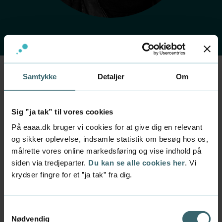
Samtykke
Detaljer
Om
Forside
Kontakt
Find medarbejder
Medarbejder
Bettina Arndt
Sig ”ja tak” til vores cookies
På eaaa.dk bruger vi cookies for at give dig en relevant
Stilling
og sikker oplevelse, indsamle statistik om besøg hos os,
chefkonsulent
målrette vores online markedsføring og vise indhold på
siden via tredjeparter.
Du kan se alle cookies her
. Vi
Afdeling
krydser fingre for et ”ja tak” fra dig.
Business Relations
Mail
bear@eaaa.dk
Samtykkevalg
Nødvendig
Telefon