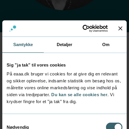
Samtykke
Detaljer
Om
Forside
Kontakt
Find medarbejder
Medarbejder
Anne Kirketerp
Sig ”ja tak” til vores cookies
På eaaa.dk bruger vi cookies for at give dig en relevant
Stilling
og sikker oplevelse, indsamle statistik om besøg hos os,
uddannelseschef
målrette vores online markedsføring og vise indhold på
siden via tredjeparter.
Du kan se alle cookies her
. Vi
Afdeling
krydser fingre for et ”ja tak” fra dig.
Uddannelser inden for it og digitalt design
Mail
anki@eaaa.dk
Samtykkevalg
Nødvendig
Telefon