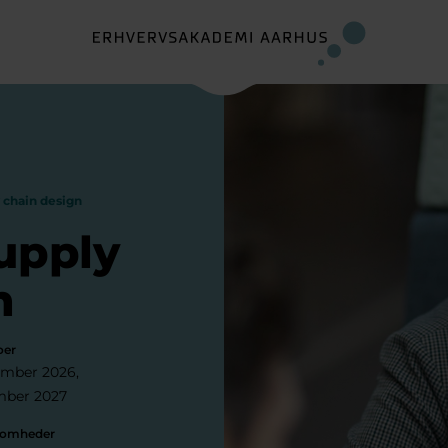
 chain design
supply
n
oer
ember 2026
mber 2027
ksomheder