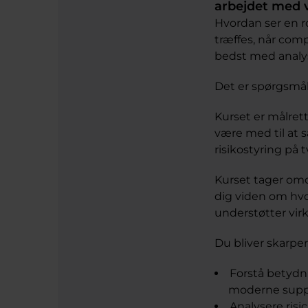
arbejdet med v
Hvordan ser en ro
træffes, når com
bedst med analyse
Det er spørgsmål
Kurset er målrett
være med til at 
risikostyring på
Kurset tager omd
dig viden om hvo
understøtter vir
Du bliver skarper
Forstå betydni
moderne suppl
Analysere risi