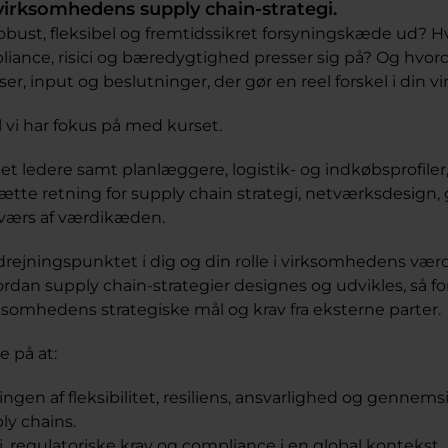
irksomhedens supply chain-strategi.
bust, fleksibel og fremtidssikret forsyningskæde ud? Hvi
pliance, risici og bæredygtighed presser sig på? Og hvor
r, input og beslutninger, der gør en reel forskel i din 
 vi har fokus på med kurset.
et ledere samt planlæggere, logistik- og indkøbsprofiler
sætte retning for supply chain strategi, netværksdesign
 tværs af værdikæden.
rejningspunktet i dig og din rolle i virksomhedens vær
rdan supply chain-strategier designes og udvikles, så 
ksomhedens strategiske mål og krav fra eksterne parter.
e på at:
ngen af fleksibilitet, resiliens, ansvarlighed og gennems
y chains.
ci, regulatoriske krav og compliance i en global kontekst.