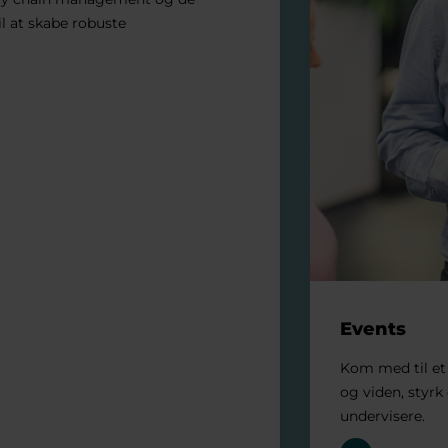
l at skabe robuste
Events
Kom med til et 
og viden, styr
undervisere.