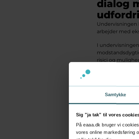
dialog 
udfordr
Undervisningen 
arbejder med eks
I undervisningen
modstandsdygtig
risici og mulig
Fokus i undervisn
samarbejdet med 
lærer at anvende
Samtykke
anbefalinger.
Centrale tem
Sig ”ja tak” til vores cookie
Strategisk udv
Compliance, g
På eaaa.dk bruger vi cookies 
Samarbejde og
vores online markedsføring og