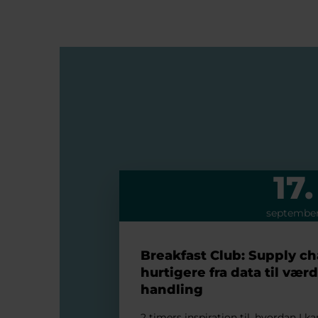
17.
Breakfast Club: Supply chain og AI
septembe
Breakfast Club: Supply ch
hurtigere fra data til væ
handling
2 timers inspiration til, hvordan I k