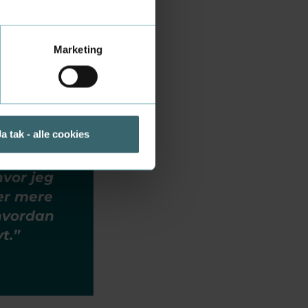
Marketing
Chain
, hvordan
iske
Ja tak - alle cookies
uktureret
le af
hvor jeg
er mere
 hvordan
t.”