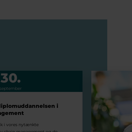
.
30.
ddannelsen i supply chain management
Events
september
diplomuddannelsen i
nagement
ik i vores nytænkte
ply chain management og de