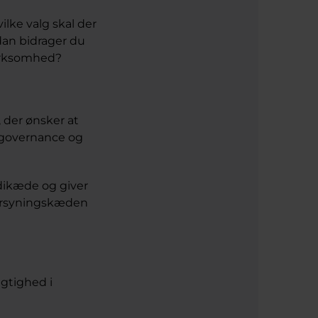
lke valg skal der
dan bidrager du
virksomhed?
, der ønsker at
, governance og
dikæde og giver
forsyningskæden
igtighed i