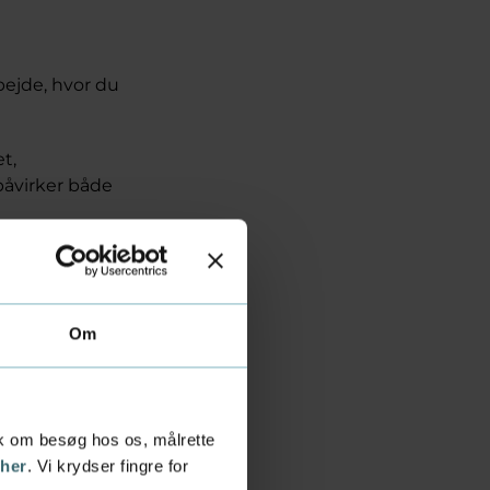
ejde, hvor du
t,
åvirker både
både i
ikpartnere. Du
den til praktiske
Om
tik om besøg hos os, målrette
 her
. Vi krydser fingre for