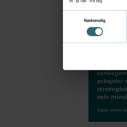
Distributionsd
et ”ja tak” fra dig.
Fleksibilitet
Samtykkevalg
Nødvendig
"Det vigt
Design er
man kan b
beslutnin
omkring f
tankegang
arbejder 
strategis
selv mind
Kasper Green, S