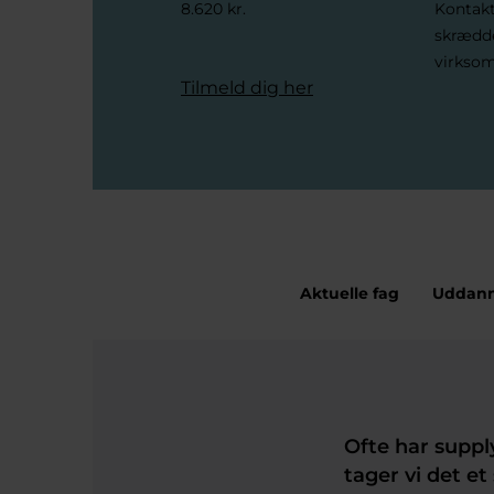
8.620 kr.
Kontakt
skrædde
virkso
Tilmeld dig her
Aktuelle fag
Uddann
Ofte har suppl
tager vi det et