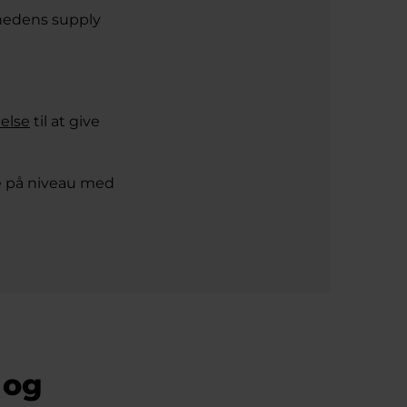
mhedens supply
åelse
til at give
e på niveau med
 og