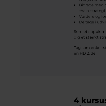
Bidrage med d
chain-strategi.
Vurdere og f
Deltage i udvi
Som et supplemen
dig et stærkt st
Tag som enkeltst
en HD 2. del.
4 kursu