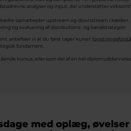
atadrevne analyser og input, der understøtter virkso
orbedre samarbejder upstream og downstream i kæden.
kling og evaluering af distributions- og kanalstrategier.
t anbefaler vi at du først tager kurset
forretningsforst
rategisk fundament.
ående kursus, eller som del af en hel diplomuddannels
sdage med oplæg, øvelser