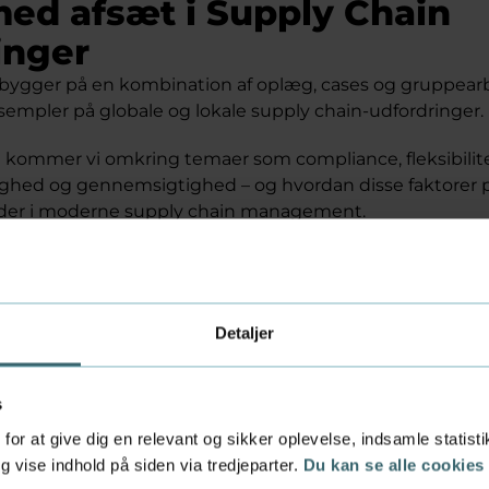
med afsæt i Supply Chain
inger
bygger på en kombination af oplæg, cases og gruppearb
empler på globale og lokale supply chain-udfordringer.
 kommer vi omkring temaer som compliance, fleksibilite
hed og gennemsigtighed – og hvordan disse faktorer p
heder i moderne supply chain management.
ingen er at styrke din evne til at bidrage til helheden – 
kolleger internt og med leverandører, kunder og logist
 strategiske analyseværktøjer og at omsætte teoretisk vi
Detaljer
aer
s
ikling af globale forsyningskæder
overnance og regulatoriske krav
for at give dig en relevant og sikker oplevelse, indsamle statis
 risikostyring med leverandører og partnere
 vise indhold på siden via tredjeparter.
Du kan se alle cookies