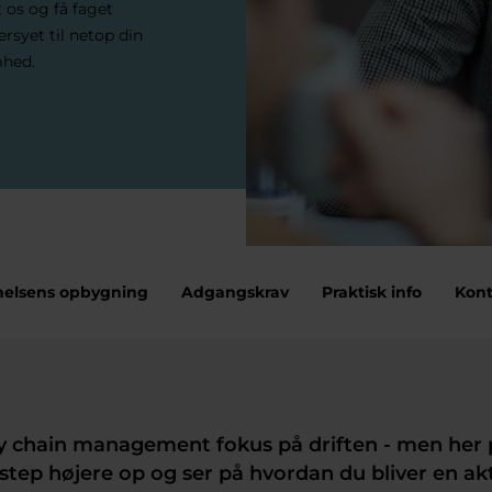
 os og få faget
rsyet til netop din
mhed.
elsens opbygning
Adgangskrav
Praktisk info
Kont
y chain management fokus på driften - men her 
 step højere op og ser på hvordan du bliver en akt