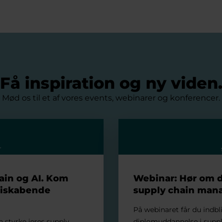
Få inspiration og ny viden
Mød os til et af vores events, webinarer og konferencer.
. Kom hurtigere fra data til værdiskabende handling
Webinar: Hør om diplomu
r
ain og AI. Kom
Webinar: Hør om 
rdiskabende
supply chain ma
På webinaret får du indbl
an styrke jeres supply
diplomuddannelse i sup