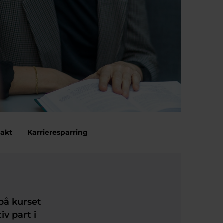
akt
Karrieresparring
på kurset
iv part i